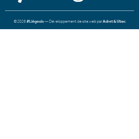
©2026
#Liégeois
— Développement de site web par
Adret & Ubac