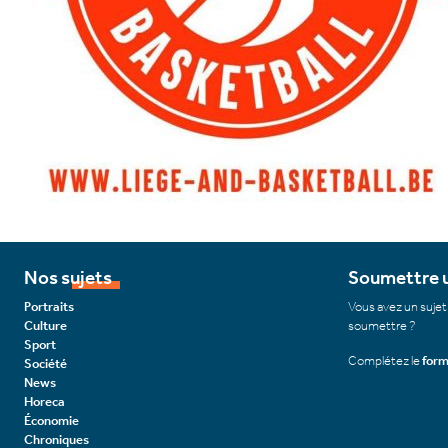
Nos sujets
Soumettre u
Portraits
Vous avez un sujet
Culture
soumettre ?
Sport
Complétez le
form
Société
News
Horeca
Économie
Chroniques