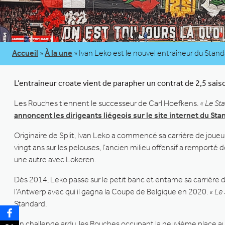
Accueil
»
À la une
»
Ivan Leko est le nouvel entraineur du Stan
L’entraineur croate vient de parapher un contrat de 2,5 saiso
Les Rouches tiennent le successeur de Carl Hoefkens.
« Le St
annoncent les dirigeants liégeois sur le site internet du Sta
Originaire de Split, Ivan Leko a commencé sa carrière de joueu
vingt ans sur les pelouses, l’ancien milieu offensif a remport
une autre avec Lokeren.
Dès 2014, Leko passe sur le petit banc et entame sa carrière d’
l’Antwerp avec qui il gagna la Coupe de Belgique en 2020.
« Le
Standard.
Un challenge ardu, les Rouches occupant la neuvième place au