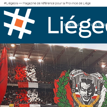
#Liégeois — Magazine de référence pour la Province de Liège
PORTRAITS
CULTUR