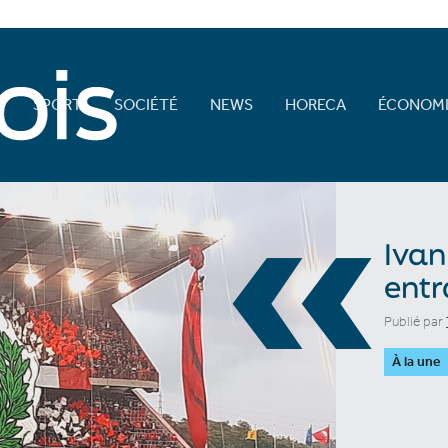
E
SPORT
SOCIÉTÉ
NEWS
HORECA
ÉCONOMI
«
Ivan
entr
Publié par
À la une