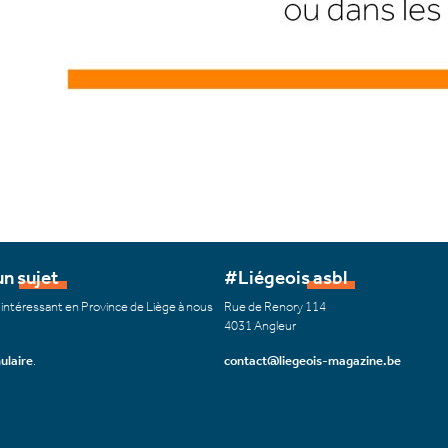
n sujet
#Liégeois asbl
 intéressant en Province de Liège à nous
Rue de Renory 114
4031 Angleur
ulaire
.
contact@liegeois-magazine.be