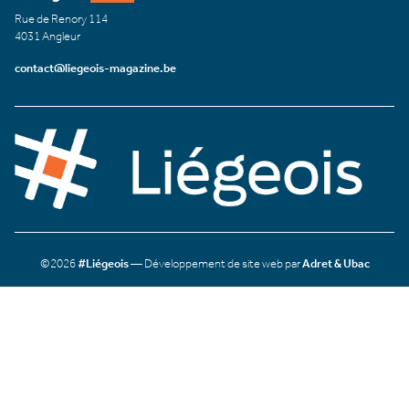
Rue de Renory 114
4031 Angleur
contact@liegeois-magazine.be
©2026
#Liégeois
— Développement de site web par
Adret & Ubac