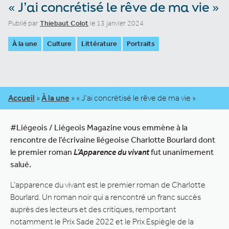
« J’ai concrétisé le rêve de ma vie »
Publié par
Thiebaut Colot
le 13 janvier 2024
À la une
Culture
Littérature
Portraits
Accueil
»
À la une
»
« J’ai concrétisé le rêve de ma vie »
#Liégeois / Liégeois Magazine vous emmène à la
rencontre de l’écrivaine liégeoise Charlotte Bourlard dont
le premier roman
L’Apparence du vivant
fut unanimement
salué.
L’apparence du vivant est le premier roman de Charlotte
Bourlard. Un roman noir qui a rencontré un franc succès
auprès des lecteurs et des critiques, remportant
notamment le Prix Sade 2022 et le Prix Espiègle de la