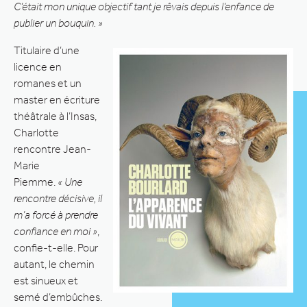
C’était mon unique objectif tant je rêvais depuis l’enfance de
publier un bouquin. »
Titulaire d’une
licence en
romanes et un
master en écriture
théâtrale à l’Insas,
Charlotte
rencontre Jean-
Marie
Piemme.
« Une
rencontre décisive, il
m’a forcé à prendre
confiance en moi »
,
confie-t-elle. Pour
autant, le chemin
est sinueux et
semé d’embûches.