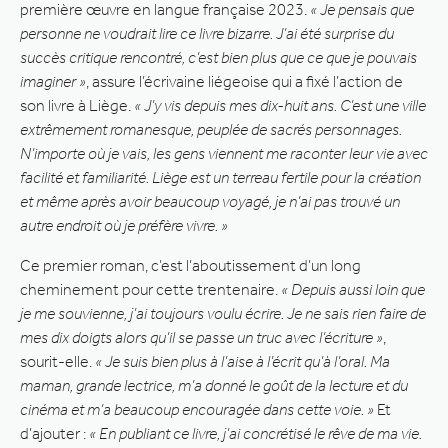
première œuvre en langue française 2023.
« Je pensais que
personne ne voudrait lire ce livre bizarre. J’ai été surprise du
succès critique rencontré, c’est bien plus que ce que je pouvais
imaginer »
, assure l’écrivaine liégeoise qui a fixé l’action de
son livre à Liège.
« J’y vis depuis mes dix-huit ans. C’est une ville
extrêmement romanesque, peuplée de sacrés personnages.
N’importe où je vais, les gens viennent me raconter leur vie avec
facilité et familiarité. Liège est un terreau fertile pour la création
et même après avoir beaucoup voyagé, je n’ai pas trouvé un
autre endroit où je préfère vivre. »
Ce premier roman, c’est l’aboutissement d’un long
cheminement pour cette trentenaire.
« Depuis aussi loin que
je me souvienne, j’ai toujours voulu écrire. Je ne sais rien faire de
mes dix doigts alors qu’il se passe un truc avec l’écriture »
,
sourit-elle.
« Je suis bien plus à l’aise à l’écrit qu’à l’oral. Ma
maman, grande lectrice, m’a donné le goût de la lecture et du
cinéma et m’a beaucoup encouragée dans cette voie. »
Et
d’ajouter :
« En publiant ce livre, j’ai concrétisé le rêve de ma vie.