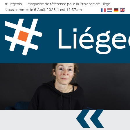
#Liégeois — Magazine de référence pour la Province de Liège
Nous sommes le 6 Août 2026, il est 11:37am
«