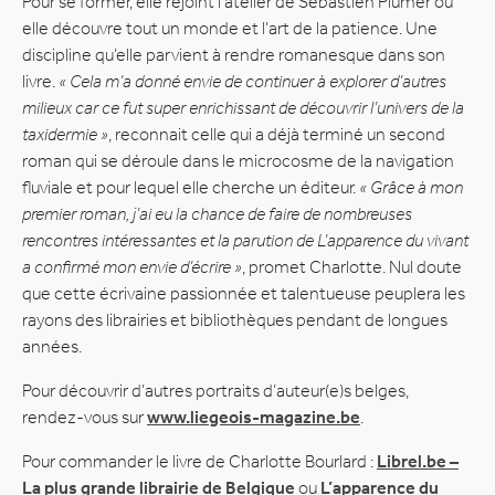
Pour se former, elle rejoint l’atelier de Sébastien Plumer où
elle découvre tout un monde et l’art de la patience. Une
discipline qu’elle parvient à rendre romanesque dans son
livre.
« Cela m’a donné envie de continuer à explorer d’autres
milieux car ce fut super enrichissant de découvrir l’univers de la
taxidermie »
, reconnait celle qui a déjà terminé un second
roman qui se déroule dans le microcosme de la navigation
fluviale et pour lequel elle cherche un éditeur.
« Grâce à mon
premier roman, j’ai eu la chance de faire de nombreuses
rencontres intéressantes et la parution de L’apparence du vivant
a confirmé mon envie d’écrire »
, promet Charlotte. Nul doute
que cette écrivaine passionnée et talentueuse peuplera les
rayons des librairies et bibliothèques pendant de longues
années.
Pour découvrir d’autres portraits d’auteur(e)s belges,
rendez-vous sur
www.liegeois-magazine.be
.
Pour commander le livre de Charlotte Bourlard :
Librel.be –
La plus grande librairie de Belgique
ou
L’apparence du