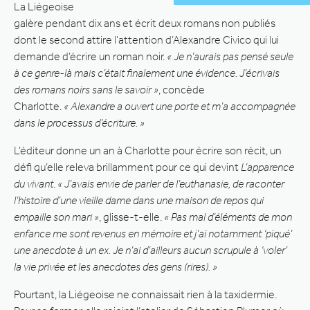
La Liégeoise
galère pendant dix ans et écrit deux romans non publiés
dont le second attire l’attention d’Alexandre Civico qui lui
demande d’écrire un roman noir.
« Je n’aurais pas pensé seule
à ce genre-là mais c’était finalement une évidence. J’écrivais
des romans noirs sans le savoir »
, concède
Charlotte.
« Alexandre a ouvert une porte et m’a accompagnée
dans le processus d’écriture. »
L’éditeur donne un an à Charlotte pour écrire son récit, un
défi qu’elle releva brillamment pour ce qui devint
L’apparence
du vivant
.
« J’avais envie de parler de l’euthanasie, de raconter
l’histoire d’une vieille dame dans une maison de repos qui
empaille son mari »
, glisse-t-elle.
« Pas mal d’éléments de mon
enfance me sont revenus en mémoire et j’ai notamment ‘piqué’
une anecdote à un ex. Je n’ai d’ailleurs aucun scrupule à ‘voler’
la vie privée et les anecdotes des gens (rires). »
Pourtant, la Liégeoise ne connaissait rien à la taxidermie.