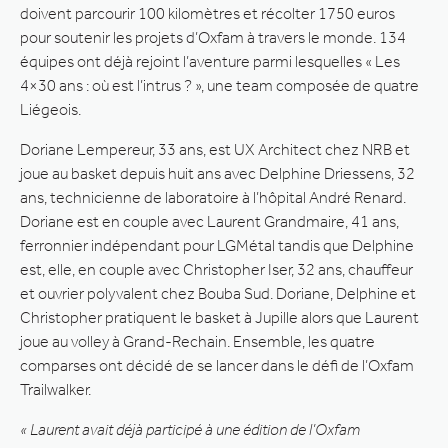
doivent parcourir 100 kilomètres et récolter 1750 euros
pour soutenir les projets d’Oxfam à travers le monde. 134
équipes ont déjà rejoint l’aventure parmi lesquelles « Les
4×30 ans : où est l’intrus ? », une team composée de quatre
Liégeois.
Doriane Lempereur, 33 ans, est UX Architect chez NRB et
joue au basket depuis huit ans avec Delphine Driessens, 32
ans, technicienne de laboratoire à l’hôpital André Renard.
Doriane est en couple avec Laurent Grandmaire, 41 ans,
ferronnier indépendant pour LGMétal tandis que Delphine
est, elle, en couple avec Christopher Iser, 32 ans, chauffeur
et ouvrier polyvalent chez Bouba Sud. Doriane, Delphine et
Christopher pratiquent le basket à Jupille alors que Laurent
joue au volley à Grand-Rechain. Ensemble, les quatre
comparses ont décidé de se lancer dans le défi de l’Oxfam
Trailwalker.
« Laurent avait déjà participé à une édition de l’Oxfam