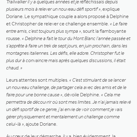
Trailwalker il y a quelques années et je réfléchissais depuis
plusieurs mois à relever un nouveau défi sportif »
, explique
Doriane. Le sympathique couple a alors proposé à Delphine
et Christopher de relever ce challenge ensemble.
« Le faire
entre amis, c’est toujours plus sympa »
, sourit la flamboyante
rousse.
« Delphine a fait le tour du Mont Blanc l’année passée et
s’apprête à faire un trek de sept jours, en juin prochain, dans les
montagnes italiennes. Les défis, elle adore. Christopher fut le
plus dur à convaincre mais après quelques discussions, il était
chaud. »
Leurs attentes sont multiples.
« C’est stimulant de se lancer
un nouveau challenge, de partager cela avec des amis et de le
faire pour une bonne cause »
, dévoile Delphine.
« Cela me
permettra de découvrir où sont mes limites. Je n’ai jamais relevé
un défi sportif de ce genre, j’ai envie de voir comment je vais
gérer physiquement et mentalement un challenge comme
celui-là »
, ajoute Doriane.
Au cœur de leur démarche, il y a, bien évidemment, la