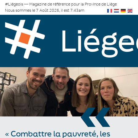
#Liégeois — Magazine de référence pour la Province de Liège
Nous sommes le 7 Août 2026, il est 7:43am
«
« Combattre la pauvreté, les