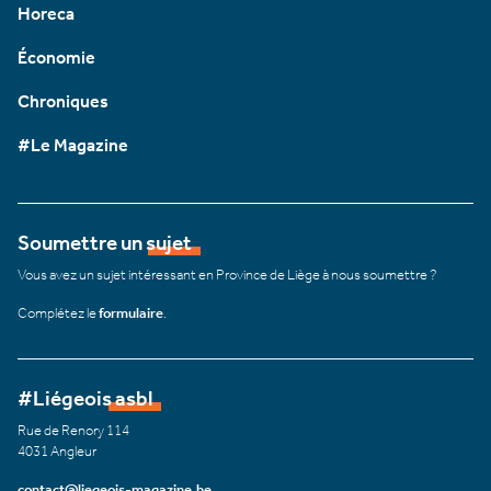
Horeca
Économie
Chroniques
#Le Magazine
Soumettre un sujet
Vous avez un sujet intéressant en Province de Liège à nous soumettre ?
Complétez le
formulaire
.
#Liégeois asbl
Rue de Renory 114
4031 Angleur
contact@liegeois-magazine.be