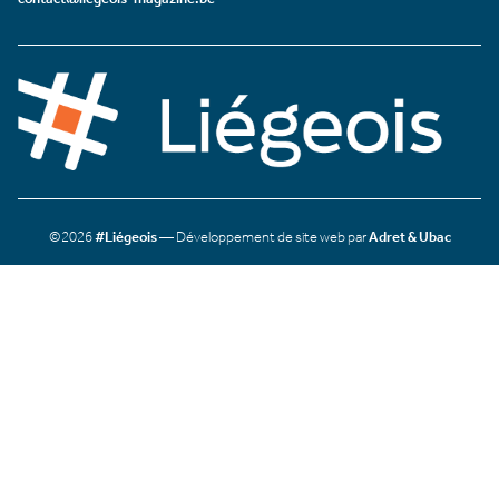
©2026
#Liégeois
— Développement de site web par
Adret & Ubac