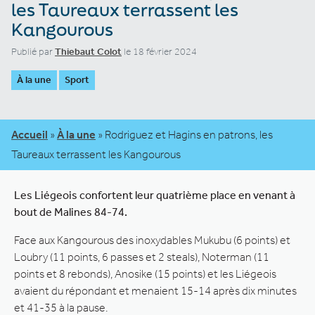
les Taureaux terrassent les
Kangourous
Publié par
Thiebaut Colot
le 18 février 2024
À la une
Sport
Accueil
»
À la une
»
Rodriguez et Hagins en patrons, les
Taureaux terrassent les Kangourous
Les Liégeois confortent leur quatrième place en venant à
bout de Malines 84-74.
Face aux Kangourous des inoxydables Mukubu (6 points) et
Loubry (11 points, 6 passes et 2 steals), Noterman (11
points et 8 rebonds), Anosike (15 points) et les Liégeois
avaient du répondant et menaient 15-14 après dix minutes
et 41-35 à la pause.