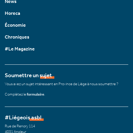
News
Horeca
Économie
Chroniques
#Le Magazine
Soumettre un sujet
Vous avez un sujet intéressant en Province de Liège à nous soumettre ?
Complétez le
formulaire
.
#Liégeois asbl
Rue de Renory 114
4031 Angleur