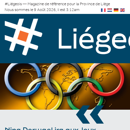
#Liégeois — Magazine de référence pour la Province de Liège
Nous sommes le 9 Août 2026, il est 3:12am
«
Nina Derwael ira aux Jeux