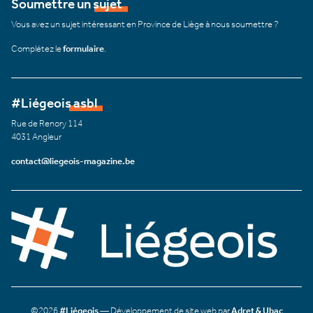
Soumettre un sujet
Vous avez un sujet intéressant en Province de Liège à nous soumettre ?
Complétez le
formulaire
.
#Liégeois asbl
Rue de Renory 114
4031 Angleur
contact@liegeois-magazine.be
©2026
#Liégeois
— Développement de site web par
Adret & Ubac