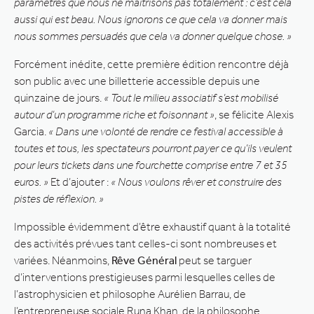
paramètres que nous ne maîtrisons pas totalement : c’est cela
aussi qui est beau. Nous ignorons ce que cela va donner mais
nous sommes persuadés que cela va donner quelque chose. »
Forcément inédite, cette première édition rencontre déjà
son public avec une billetterie accessible depuis une
quinzaine de jours.
« Tout le milieu associatif s’est mobilisé
autour d’un programme riche et foisonnant »
, se félicite Alexis
Garcia.
« Dans une volonté de rendre ce festival accessible à
toutes et tous, les spectateurs pourront payer ce qu’ils veulent
pour leurs tickets dans une fourchette comprise entre 7 et 35
euros. »
Et d’ajouter :
« Nous voulons rêver et construire des
pistes de réflexion. »
Impossible évidemment d’être exhaustif quant à la totalité
des activités prévues tant celles-ci sont nombreuses et
variées. Néanmoins,
Rêve Général
peut se targuer
d’interventions prestigieuses parmi lesquelles celles de
l’astrophysicien et philosophe Aurélien Barrau, de
l’entrepreneuse sociale Runa Khan, de la philosophe