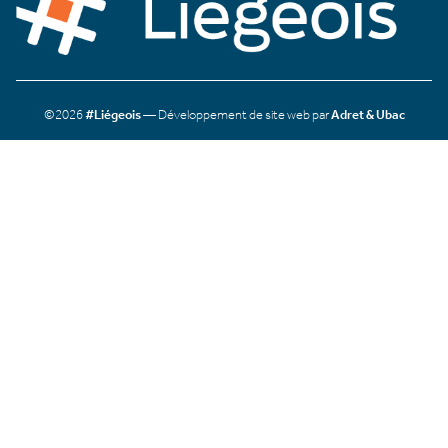
©2026
#Liégeois
— Développement de site web par
Adret & Ubac