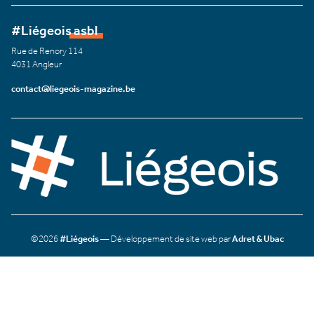
#Liégeois asbl
Rue de Renory 114
4031 Angleur
contact@liegeois-magazine.be
©2026
#Liégeois
— Développement de site web par
Adret & Ubac