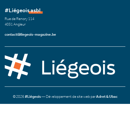
#Liégeois asbl
Rue de Renory 114
4031 Angleur
contact@liegeois-magazine.be
©2026
#Liégeois
— Développement de site web par
Adret & Ubac