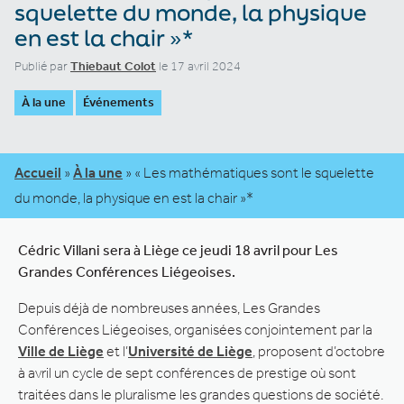
squelette du monde, la physique
en est la chair »*
Publié par
Thiebaut Colot
le 17 avril 2024
À la une
Événements
Accueil
»
À la une
»
« Les mathématiques sont le squelette
du monde, la physique en est la chair »*
Cédric Villani sera à Liège ce jeudi 18 avril pour Les
Grandes Conférences Liégeoises.
Depuis déjà de nombreuses années, Les Grandes
Conférences Liégeoises, organisées conjointement par la
Ville de Liège
et l’
Université de Liège
, proposent d’octobre
à avril un cycle de sept conférences de prestige où sont
traitées dans le pluralisme les grandes questions de société.