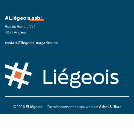
#Liégeois asbl
Rue de Renory 114
4031 Angleur
contact@liegeois-magazine.be
©2026
#Liégeois
— Développement de site web par
Adret & Ubac