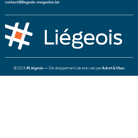
contact@liegeois-magazine.be
©2026
#Liégeois
— Développement de site web par
Adret & Ubac