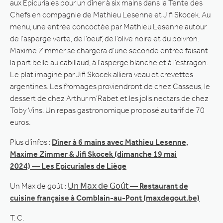
aux Epicuriales pour un dîner à six mains dans la Tente des
Chefs en compagnie de Mathieu Lesenne et Jifi Skocek. Au
menu, une entrée concoctée par Mathieu Lesenne autour
de l’asperge verte, de l’oeuf, de l’olive noire et du poivron.
Maxime Zimmer se chargera d’une seconde entrée faisant
la part belle au cabillaud, à l’asperge blanche et à l’estragon.
Le plat imaginé par Jifi Skocek alliera veau et crevettes
argentines. Les fromages proviendront de chez Casseus, le
dessert de chez Arthur m’Rabet et les jolis nectars de chez
Toby Vins. Un repas gastronomique proposé au tarif de 70
euros.
Plus d’infos :
Dîner à 6 mains avec Mathieu Lesenne,
Maxime Zimmer & Jifi Skocek (dimanche 19 mai
2024) — Les Epicuriales de Liège
Un Max de goût :
𝖴𝗇 𝖬𝖺𝗑 𝖽𝖾 𝖦𝗈𝗎̂𝗍 — Restaurant de
cuisine française à Comblain-au-Pont (maxdegout.be)
T. C.