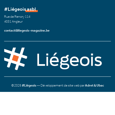
#Liégeois asbl
Rue de Renory 114
4031 Angleur
contact@liegeois-magazine.be
©2026
#Liégeois
— Développement de site web par
Adret & Ubac