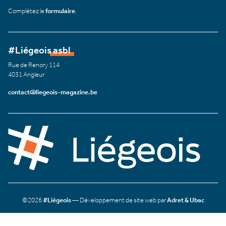
Complétez le
formulaire
.
#Liégeois asbl
Rue de Renory 114
4031 Angleur
contact@liegeois-magazine.be
©2026
#Liégeois
— Développement de site web par
Adret & Ubac