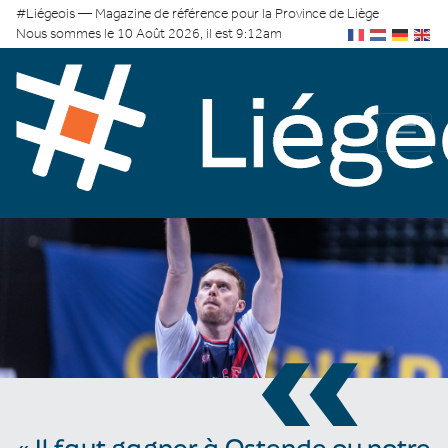
#Liégeois — Magazine de référence pour la Province de Liège
Nous sommes le 10 Août 2026, il est 9:12am
«
« Il faut gagner à Ostende ou notre