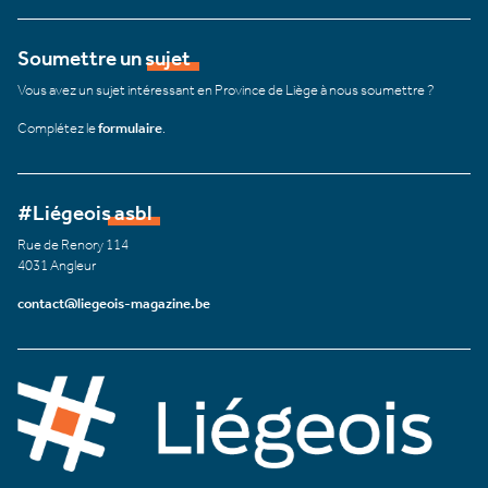
Soumettre un sujet
Vous avez un sujet intéressant en Province de Liège à nous soumettre ?
Complétez le
formulaire
.
#Liégeois asbl
Rue de Renory 114
4031 Angleur
contact@liegeois-magazine.be