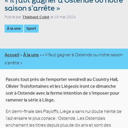
saison s’arrête »
Publié par
Thiebaut Colot
le 19 mai 2024
À la une
Sport
Accueil
»
À la une
»
« Il faut gagner à Ostende ou notre saison
s’arrête »
Passés tout près de l’emporter vendredi au Country Hall,
Olivier Troisfontaines et les Liégeois iront ce dimanche
soir à Ostende avec la ferme intention de s’imposer pour
ramener la série à Liège.
En demi-finale des Playoffs, Liège a sans nul doute hérité de
l’adversaire le plus coriace : Ostende. Les Ostendais
enchainent les titres depuis plus de dix ans et sont des