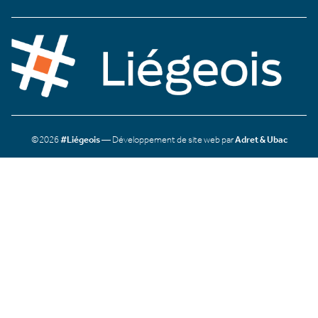
©2026
#Liégeois
— Développement de site web par
Adret & Ubac