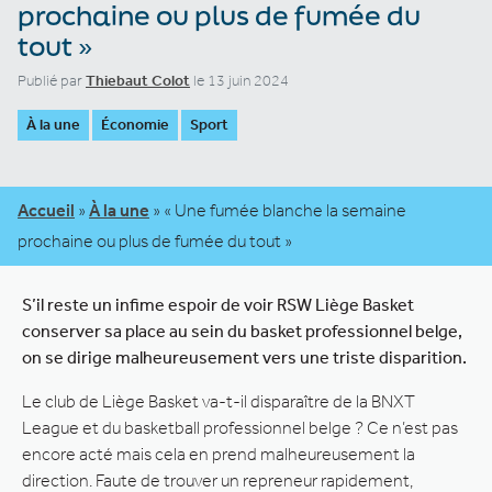
prochaine ou plus de fumée du
tout »
Publié par
Thiebaut Colot
le 13 juin 2024
À la une
Économie
Sport
Accueil
»
À la une
»
« Une fumée blanche la semaine
prochaine ou plus de fumée du tout »
S’il reste un infime espoir de voir RSW Liège Basket
conserver sa place au sein du basket professionnel belge,
on se dirige malheureusement vers une triste disparition.
Le club de Liège Basket va-t-il disparaître de la BNXT
League et du basketball professionnel belge ? Ce n’est pas
encore acté mais cela en prend malheureusement la
direction. Faute de trouver un repreneur rapidement,