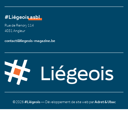
#Liégeois asbl
Rue de Renory 114
4031 Angleur
contact@liegeois-magazine.be
©2026
#Liégeois
— Développement de site web par
Adret & Ubac