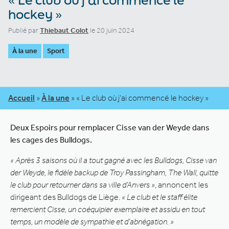
hockey »
Publié par
Thiebaut Colot
le 20 juin 2024
À la une
Sport
Accueil
»
À la une
»
« Le club où j’ai commencé le hockey »
Deux Espoirs pour remplacer Cisse van der Weyde dans
les cages des Bulldogs.
« Après 3 saisons où il a tout gagné avec les Bulldogs, Cisse van
der Weyde, le fidèle backup de Troy Passingham, The Wall, quitte
le club pour retourner dans sa ville d’Anvers »
, annoncent les
dirigeant des Bulldogs de Liège.
« Le club et le staff élite
remercient Cisse, un coéquipier exemplaire et assidu en tout
temps, un modèle de sympathie et d’abnégation. »