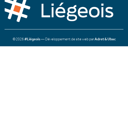
©2026
#Liégeois
— Développement de site web par
Adret & Ubac