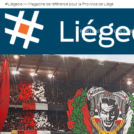
#Liégeois — Magazine de référence pour la Province de Liège
PORTRAITS
CULTUR