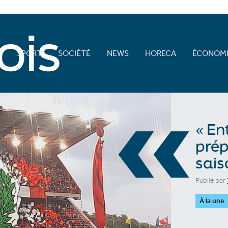
E
SPORT
SOCIÉTÉ
NEWS
HORECA
ÉCONOMI
«
« En
prép
sais
Publié par
À la une