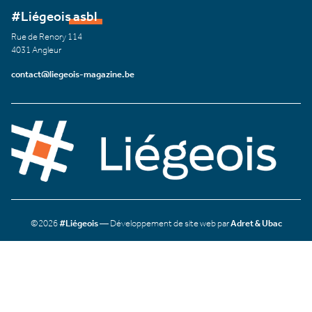
#Liégeois asbl
Rue de Renory 114
4031 Angleur
contact@liegeois-magazine.be
©2026
#Liégeois
— Développement de site web par
Adret & Ubac