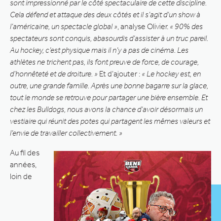
sont impressionné par le côté spectaculaire de cette discipline.
Cela défend et attaque des deux côtés et il s’agit d’un show à
l’américaine, un spectacle global »
, analyse Olivier.
« 90% des
spectateurs sont conquis, abasourdis d’assister à un truc pareil.
Au hockey, c’est physique mais il n’y a pas de cinéma. Les
athlètes ne trichent pas, ils font preuve de force, de courage,
d’honnêteté et de droiture. »
Et d’ajouter :
« Le hockey est, en
outre, une grande famille. Après une bonne bagarre sur la glace,
tout le monde se retrouve pour partager une bière ensemble. Et
chez les Bulldogs, nous avons la chance d’avoir désormais un
vestiaire qui réunit des potes qui partagent les mêmes valeurs et
l’envie de travailler collectivement. »
Au fil des
années,
loin de