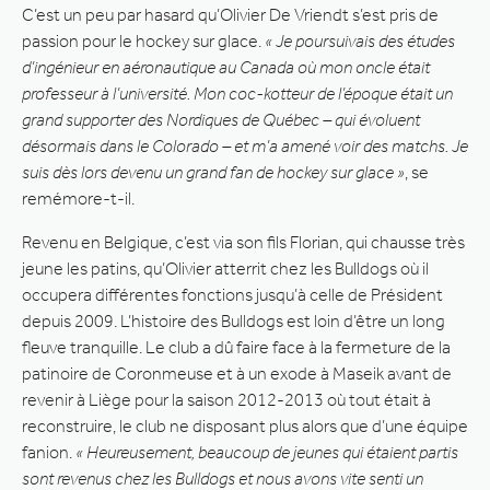
C’est un peu par hasard qu’Olivier De Vriendt s’est pris de
passion pour le hockey sur glace.
« Je poursuivais des études
d’ingénieur en aéronautique au Canada où mon oncle était
professeur à l’université. Mon coc-kotteur de l’époque était un
grand supporter des Nordiques de Québec – qui évoluent
désormais dans le Colorado – et m’a amené voir des matchs. Je
suis dès lors devenu un grand fan de hockey sur glace »
, se
remémore-t-il.
Revenu en Belgique, c’est via son fils Florian, qui chausse très
jeune les patins, qu’Olivier atterrit chez les Bulldogs où il
occupera différentes fonctions jusqu’à celle de Président
depuis 2009. L’histoire des Bulldogs est loin d’être un long
fleuve tranquille. Le club a dû faire face à la fermeture de la
patinoire de Coronmeuse et à un exode à Maseik avant de
revenir à Liège pour la saison 2012-2013 où tout était à
reconstruire, le club ne disposant plus alors que d’une équipe
fanion.
« Heureusement, beaucoup de jeunes qui étaient partis
sont revenus chez les Bulldogs et nous avons vite senti un