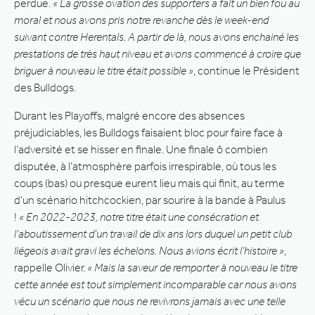
perdue.
« La grosse ovation des supporters a fait un bien fou au
moral et nous avons pris notre revanche dès le week-end
suivant contre Herentals. A partir de là, nous avons enchainé les
prestations de très haut niveau et avons commencé à croire que
briguer à nouveau le titre était possible »
, continue le Président
des Bulldogs.
Durant les Playoffs, malgré encore des absences
préjudiciables, les Bulldogs faisaient bloc pour faire face à
l’adversité et se hisser en finale. Une finale ô combien
disputée, à l’atmosphère parfois irrespirable, où tous les
coups (bas) ou presque eurent lieu mais qui finit, au terme
d’un scénario hitchcockien, par sourire à la bande à Paulus
!
« En 2022-2023, notre titre était une consécration et
l’aboutissement d’un travail de dix ans lors duquel un petit club
liégeois avait gravi les échelons. Nous avions écrit l’histoire »
,
rappelle Olivier.
« Mais la saveur de remporter à nouveau le titre
cette année est tout simplement incomparable car nous avons
vécu un scénario que nous ne revivrons jamais avec une telle