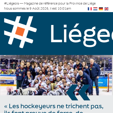
#Liégeois — Magazine de référence pour la Province de Liège
Nous sommes le 9 Août 2026, il est 10:01am
«
« Les hockeyeurs ne trichent pas,
ils font preuve de force, de