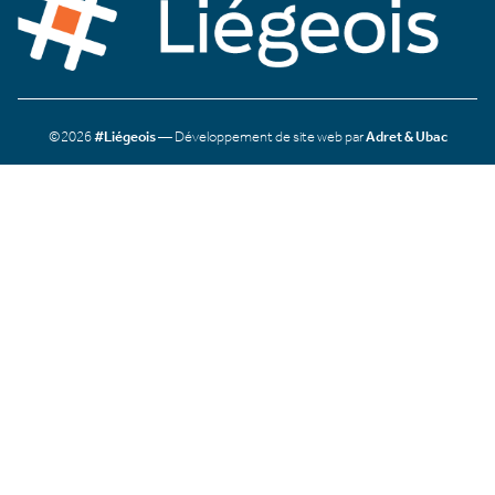
©2026
#Liégeois
— Développement de site web par
Adret & Ubac