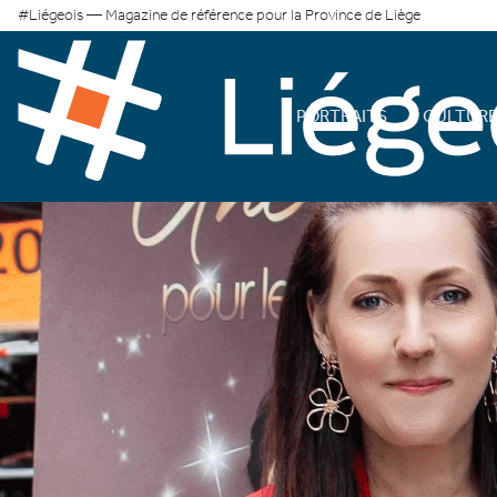
#Liégeois — Magazine de référence pour la Province de Liège
PORTRAITS
CULTUR