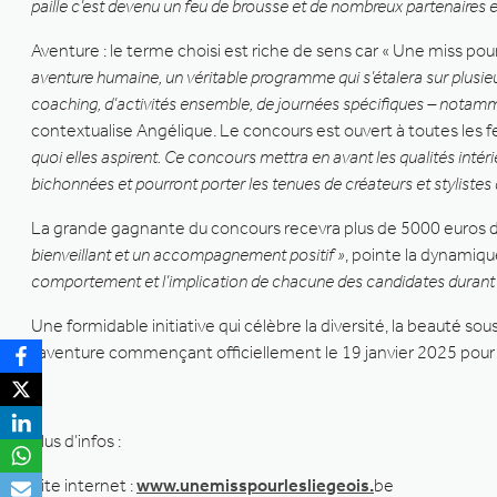
paille c’est devenu un feu de brousse et de nombreux partenaires et
Aventure : le terme choisi est riche de sens car « Une miss pou
aventure humaine, un véritable programme qui s’étalera sur plusieu
coaching, d’activités ensemble, de journées spécifiques – notamm
contextualise Angélique. Le concours est ouvert à toutes les
quoi elles aspirent. Ce concours mettra en avant les qualités inté
bichonnées et pourront porter les tenues de créateurs et stylistes qui
La grande gagnante du concours recevra plus de 5000 euros 
bienveillant et un accompagnement positif »
, pointe la dynamiqu
comportement et l’implication de chacune des candidates durant tout
Une formidable initiative qui célèbre la diversité, la beauté s
l’aventure commençant officiellement le 19 janvier 2025 pour l
Plus d’infos :
Site internet :
www.unemisspourlesliegeois.
be