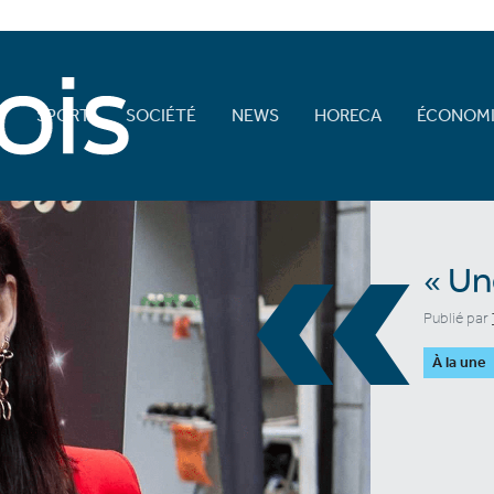
E
SPORT
SOCIÉTÉ
NEWS
HORECA
ÉCONOMI
«
« Un
Publié par
À la une