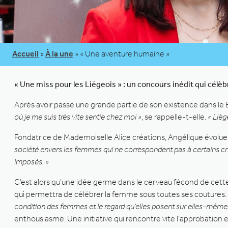
Accueil
»
À la une
»
« Une aventure humaine »
« Une miss pour les Liégeois » : un concours inédit qui célèb
Après avoir passé une grande partie de son existence dans le 
où je me suis très vite sentie chez moi »
, se rappelle-t-elle.
« Lièg
Fondatrice de Mademoiselle Alice créations, Angélique évolue 
société envers les femmes qui ne correspondent pas à certains cri
imposés. »
C’est alors qu’une idée germe dans le cerveau fécond de cette 
qui permettra de célébrer la femme sous toutes ses coutures.
condition des femmes et le regard qu’elles posent sur elles-mêmes 
enthousiasme. Une initiative qui rencontre vite l’approbation e