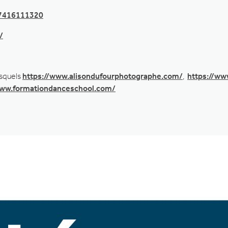
57416111320
/
esquels
https://www.alisondufourphotographe.com/
,
https://ww
www.formationdanceschool.com/