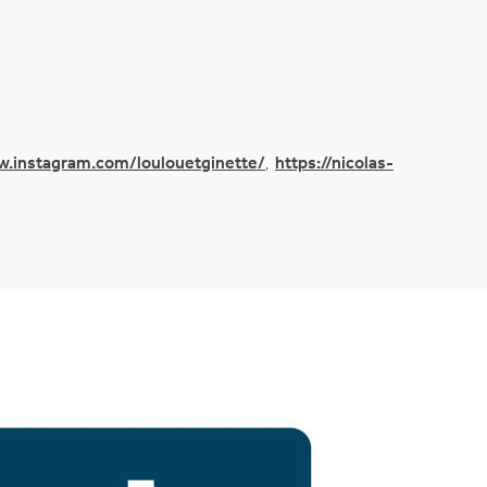
w.instagram.com/loulouetginette/
,
https://nicolas-