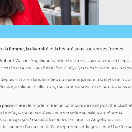
re la femme, la diversité et la beauté sous toutes ses formes.
Brabant Wallon, Angélique Vanderstraeten a suivi son mari à Liège.
e est devenue ma ville d’adoption, là où j’ai pu prendre un nouveau dépa
depuis huit ans dans le milieu du mannequinat et du stylisme.
« J’a
tères »
, explique-t-elle.
« Trop de femmes sont mises de côté dans cet
passionnée de mode : créer un concours de miss positif, inclusif e
« Une façon pour moi d’œuvrer, à ma petite échelle, à améliorer la
et l’image que la société leur renvoie »
, précise Angélique avec
t le soutien d’un collectif d’entrepreneuses liégeoises.
« D’un feu d