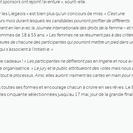
 sponsors ont rejoint l’aventure »
, sourit-elle.
r les Liégeois » est bien plus qu’un concours de miss.
« C’est une
rs mois durant lesquels les candidates pourront profiter de différents
ent en lien avec la Journée internationale des droits de la femme – et
 femmes de 18 à 55 ans.
« Les femmes ne se résument pas à des critères
rieures de chacune des participantes qui pourront mettre un pied dans u
 s’associent à l’initiative. »
de cadeaux !
« Les participantes ne défileront pas en lingerie et nous a
e organisatrice.
« Le jury et le public attribueront des votes mais no
 le processus. Ainsi, elles auront vraiment les cartes en main pour réu
ous toutes ses formes et encourage chacun à croire en ses rêves. Le 8
es cinquante sélectionnées jusqu’au 17 mai, jour de la grande final