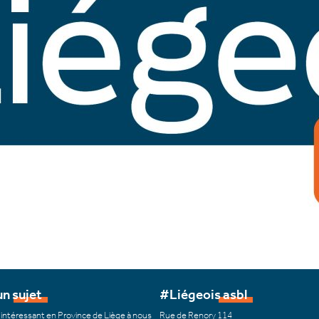
n sujet
#Liégeois asbl
 intéressant en Province de Liège à nous
Rue de Renory 114