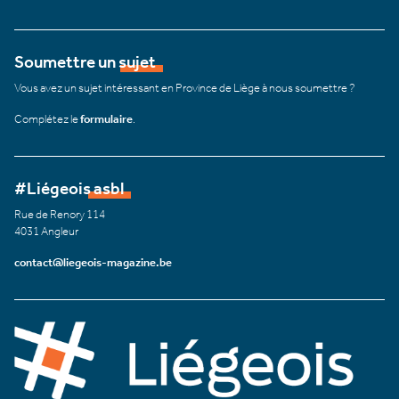
Soumettre un sujet
Vous avez un sujet intéressant en Province de Liège à nous soumettre ?
Complétez le
formulaire
.
#Liégeois asbl
Rue de Renory 114
4031 Angleur
contact@liegeois-magazine.be