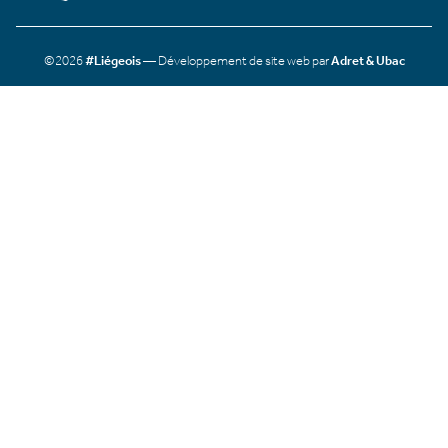
©2026
#Liégeois
— Développement de site web par
Adret & Ubac