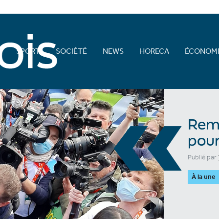
E
SPORT
SOCIÉTÉ
NEWS
HORECA
ÉCONOMI
«
Remc
pour
Publié par
À la une