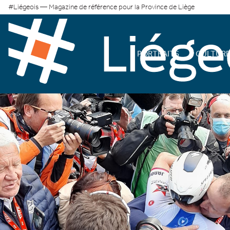
#Liégeois — Magazine de référence pour la Province de Liège
PORTRAITS
CULTUR