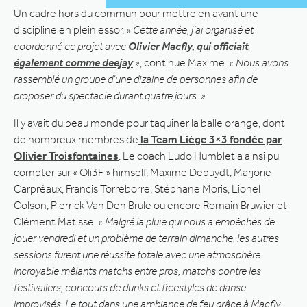
Un cadre hors du commun pour mettre en avant une
discipline en plein essor.
« Cette année, j’ai organisé et
coordonné ce projet avec
Olivier Macfly, qui officiait
également comme deejay
»
, continue Maxime.
« Nous avons
rassemblé un groupe d’une dizaine de personnes afin de
proposer du spectacle durant quatre jours. »
Il y avait du beau monde pour taquiner la balle orange, dont
de nombreux membres de
la Team Liège 3×3 fondée par
Olivier Troisfontaines
. Le coach Ludo Humblet a ainsi pu
compter sur « Oli3F » himself, Maxime Depuydt, Marjorie
Carpréaux, Francis Torreborre, Stéphane Moris, Lionel
Colson, Pierrick Van Den Brule ou encore Romain Bruwier et
Clément Matisse.
« Malgré la pluie qui nous a empêchés de
jouer vendredi et un problème de terrain dimanche, les autres
sessions furent une réussite totale avec une atmosphère
incroyable mêlants matchs entre pros, matchs contre les
festivaliers, concours de dunks et freestyles de danse
improvisés. Le tout dans une ambiance de feu grâce à Macfly