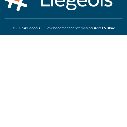
©2026
#Liégeois
— Développement de site web par
Adret & Ubac