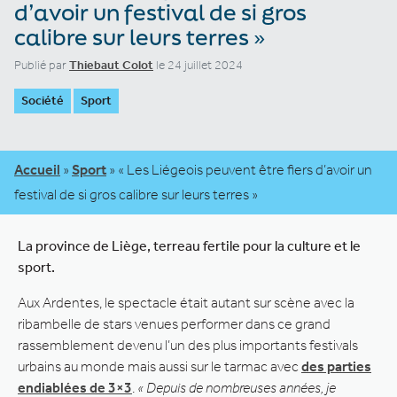
d’avoir un festival de si gros
calibre sur leurs terres »
Publié par
Thiebaut Colot
le 24 juillet 2024
Société
Sport
Accueil
»
Sport
»
« Les Liégeois peuvent être fiers d’avoir un
festival de si gros calibre sur leurs terres »
La province de Liège, terreau fertile pour la culture et le
sport.
Aux Ardentes, le spectacle était autant sur scène avec la
ribambelle de stars venues performer dans ce grand
rassemblement devenu l’un des plus importants festivals
urbains au monde mais aussi sur le tarmac avec
des parties
endiablées de 3×3
.
« Depuis de nombreuses années, je