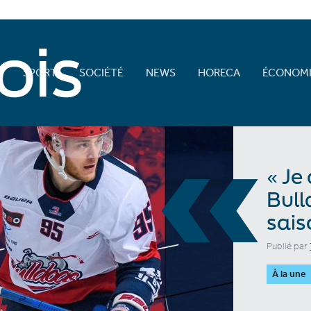
E
SPORT
SOCIÉTÉ
NEWS
HORECA
ÉCONOMI
«
« Je
Bull
sais
Publié par
À la une