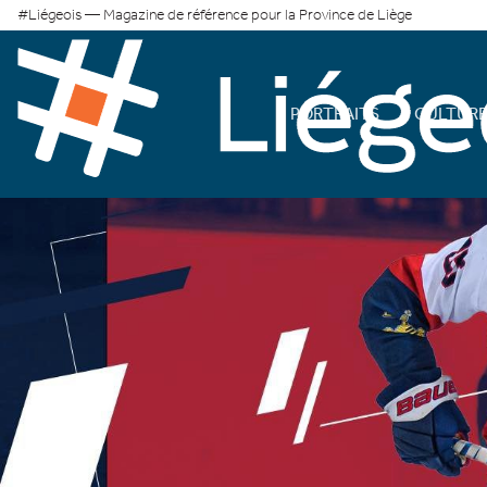
#Liégeois — Magazine de référence pour la Province de Liège
PORTRAITS
CULTUR