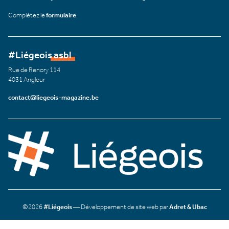
Complétez le
formulaire
.
#Liégeois asbl
Rue de Renory 114
4031 Angleur
contact@liegeois-magazine.be
©2026
#Liégeois
— Développement de site web par
Adret & Ubac