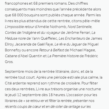
francophones et 68 premiers romans. Des chiffres
conséquents mais moindres que l’année précédente alors
que 68 000 bouquins sont publiés chaque année. Parmi les
livres les plus attendus de cette rentrée, citons pêle-mêle
L’impossible retour
d’Amélie Nothomb,
Nord Sentinelle,
Contes de l’indigène et du voyageur
de Jérôme Ferrari,
La
Méduse noire
de Yann Quéffelec,
Les Enchanteurs
de James
Ellroy,
Jacaranda
de Gaël Faye,
Le rêve du Jaguar
de Miguel
Bonnefoy ou encore
Retour à Belfast
de Michael Magee,
Cabane
d’Abel Quentin et
La Première Histoire
de Frédéric
Gros.
Septembre mois de la rentrée littéraire, donc, et de la
rentrée tout court. Après une période estivale plus calme, la
Cité ardente reprend son rythme de croisière. Pour fêter
ces deux rentrées, Livre aux trésors organise une nocturne
le jeudi 12 septembre dès 18 heures. L’occasion pour les
libraires de
« se retrouver et fêter la rentrée, présenter nos
récents coups de cœur et en dévoiler davantage sur les