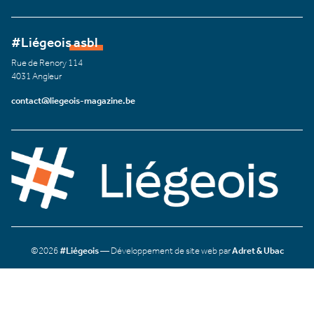
#Liégeois asbl
Rue de Renory 114
4031 Angleur
contact@liegeois-magazine.be
©2026
#Liégeois
— Développement de site web par
Adret & Ubac