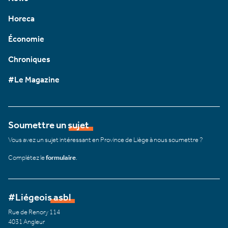
Horeca
Économie
Chroniques
#Le Magazine
Soumettre un sujet
Vous avez un sujet intéressant en Province de Liège à nous soumettre ?
Complétez le
formulaire
.
#Liégeois asbl
Rue de Renory 114
4031 Angleur