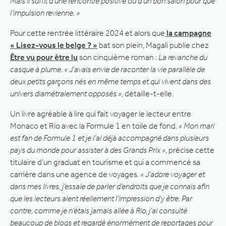
Mais il suffit d’une rencontre positive ou d’un bon salon pour que
l’impulsion revienne. »
Pour cette rentrée littéraire 2024 et alors que
la campagne
« Lisez-vous le belge ? »
bat son plein, Magali publie chez
Être vu pour être lu
son cinquième roman :
La revanche du
casque à plume
.
« J’avais envie de raconter la vie parallèle de
deux petits garçons nés en même temps et qui vivent dans des
univers diamétralement opposés »
, détaille-t-elle.
Un livre agréable à lire qui fait voyager le lecteur entre
Monaco et Rio avec la Formule 1 en toile de fond.
« Mon mari
est fan de Formule 1 et je l’ai déjà accompagné dans plusieurs
pays du monde pour assister à des Grands Prix »
, précise cette
titulaire d’un graduat en tourisme et qui a commencé sa
carrière dans une agence de voyages.
« J’adore voyager et
dans mes livres, j’essaie de parler d’endroits que je connais afin
que les lecteurs aient réellement l’impression d’y être. Par
contre, comme je n’étais jamais allée à Rio, j’ai consulté
beaucoup de blogs et regardé énormément de reportages pour