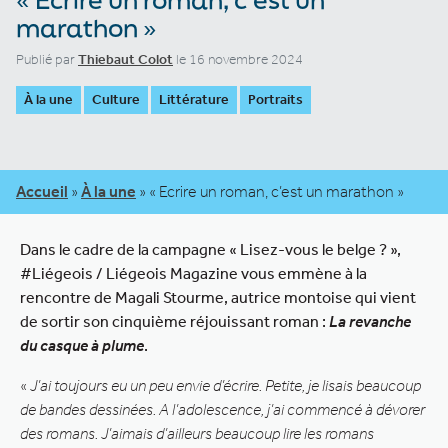
marathon »
Publié par
Thiebaut Colot
le 16 novembre 2024
À la une
Culture
Littérature
Portraits
Accueil
»
À la une
»
« Ecrire un roman, c’est un marathon »
Dans le cadre de la campagne « Lisez-vous le belge ? »,
#Liégeois / Liégeois Magazine vous emmène à la
rencontre de Magali Stourme, autrice montoise qui vient
de sortir son cinquième réjouissant roman :
La revanche
du casque à plume
.
«
J’ai toujours eu un peu envie d’écrire. Petite, je lisais beaucoup
de bandes dessinées. A l’adolescence, j’ai commencé à dévorer
des romans. J’aimais d’ailleurs beaucoup lire les romans