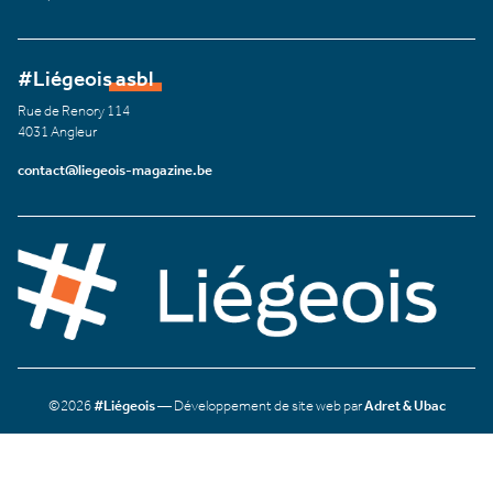
#Liégeois asbl
Rue de Renory 114
4031 Angleur
contact@liegeois-magazine.be
©2026
#Liégeois
— Développement de site web par
Adret & Ubac