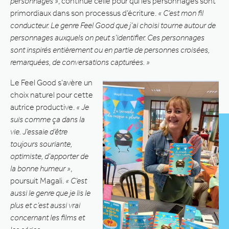
personnages »
, continue celle pour qui les personnages sont
primordiaux dans son processus d’écriture.
« C’est mon fil
conducteur. Le genre Feel Good que j’ai choisi tourne autour de
personnages auxquels on peut s’identifier. Ces personnages
sont inspirés entièrement ou en partie de personnes croisées,
remarquées, de conversations capturées. »
Le Feel Good s’avère un
choix naturel pour cette
autrice productive.
« Je
suis comme ça dans la
vie. J’essaie d’être
toujours souriante,
optimiste, d’apporter de
la bonne humeur »
,
poursuit Magali.
« C’est
aussi le genre que je lis le
plus et c’est aussi vrai
concernant les films et