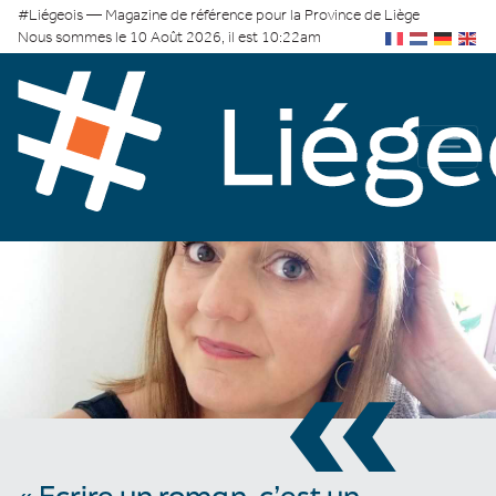
#Liégeois — Magazine de référence pour la Province de Liège
Nous sommes le 10 Août 2026, il est 10:22am
«
« Ecrire un roman, c’est un