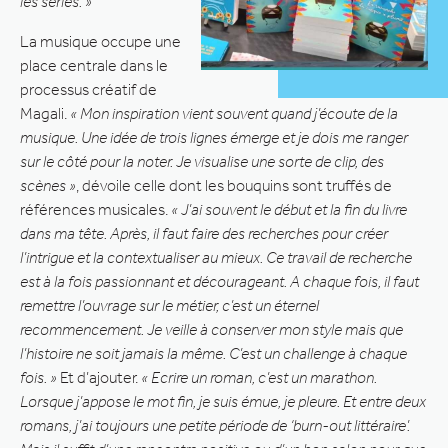
les séries. »
La musique occupe une
place centrale dans le
processus créatif de
Magali.
« Mon inspiration vient souvent quand j’écoute de la
musique. Une idée de trois lignes émerge et je dois me ranger
sur le côté pour la noter. Je visualise une sorte de clip, des
scènes »
, dévoile celle dont les bouquins sont truffés de
références musicales.
« J’ai souvent le début et la fin du livre
dans ma tête. Après, il faut faire des recherches pour créer
l’intrigue et la contextualiser au mieux. Ce travail de recherche
est à la fois passionnant et décourageant. A chaque fois, il faut
remettre l’ouvrage sur le métier, c’est un éternel
recommencement. Je veille à conserver mon style mais que
l’histoire ne soit jamais la même. C’est un challenge à chaque
fois. »
Et d’ajouter.
« Ecrire un roman, c’est un marathon.
Lorsque j’appose le mot fin, je suis émue, je pleure. Et entre deux
romans, j’ai toujours une petite période de ‘burn-out littéraire’.