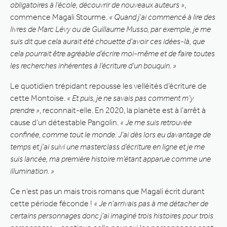
obligatoires à l’école, découvrir de nouveaux auteurs »
,
commence Magali Stourme.
« Quand j’ai commencé à lire des
livres de Marc Lévy ou de Guillaume Musso, par exemple, je me
suis dit que cela aurait été chouette d’avoir ces idées-là, que
cela pourrait être agréable d’écrire moi-même et de faire toutes
les recherches inhérentes à l’écriture d’un bouquin. »
Le quotidien trépidant repousse les velléités d’écriture de
cette Montoise.
« Et puis, je ne savais pas comment m’y
prendre »
, reconnait-elle. En 2020, la planète est à l’arrêt à
cause d’un détestable Pangolin.
« Je me suis retrouvée
confinée, comme tout le monde. J’ai dès lors eu davantage de
temps et j’ai suivi une masterclass d’écriture en ligne et je me
suis lancée, ma première histoire m’étant apparue comme une
illumination. »
Ce n’est pas un mais trois romans que Magali écrit durant
cette période féconde !
« Je n’arrivais pas à me détacher de
certains personnages donc j’ai imaginé trois histoires pour trois