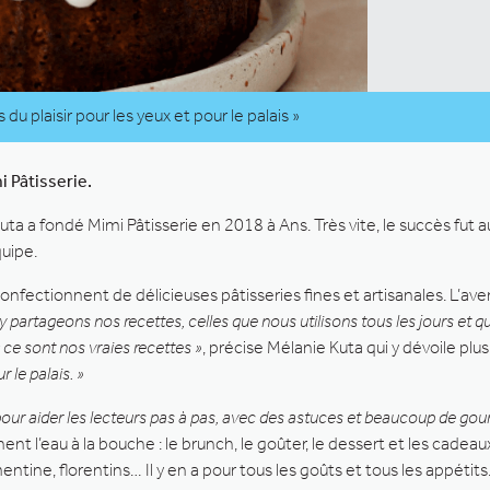
u plaisir pour les yeux et pour le palais »
i Pâtisserie.
 a fondé Mimi Pâtisserie en 2018 à Ans. Très vite, le succès fut au
quipe.
confectionnent de délicieuses pâtisseries fines et artisanales. L’av
 partageons nos recettes, celles que nous utilisons tous les jours et 
: ce sont nos vraies recettes »
, précise Mélanie Kuta qui y dévoile plu
 le palais. »
 pour aider les lecteurs pas à pas, avec des astuces et beaucoup de go
nent l’eau à la bouche : le brunch, le goûter, le dessert et les cade
tine, florentins… Il y en a pour tous les goûts et tous les appétits