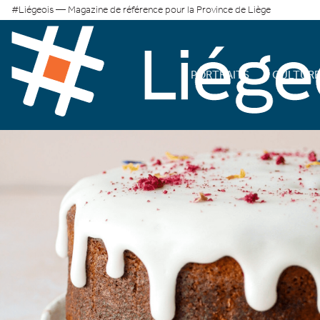
#Liégeois — Magazine de référence pour la Province de Liège
PORTRAITS
CULTUR