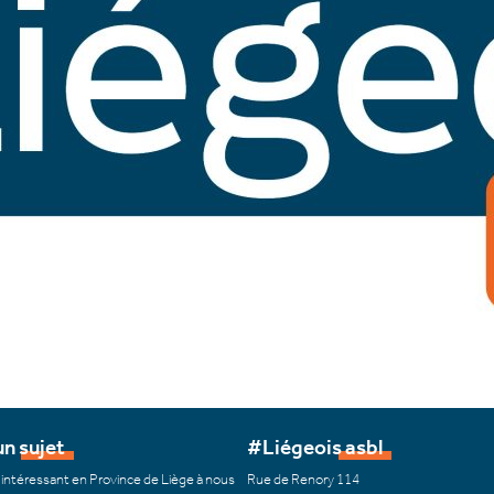
n sujet
#Liégeois asbl
 intéressant en Province de Liège à nous
Rue de Renory 114