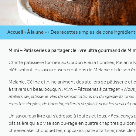
Accueil
»
À la une
»
« Des recettes simples, de bons ingrédients d
Mimi – Pâtisseries à partager : le livre ultra gourmand de Mim
Cheffe pâtissière formée au Cordon Bleu à Londres, Mélanie Kuta
plébiscitant les savoureuses créations de Mélanie et de son é
Mélanie, Céline et Aline animent des ateliers de pâtisserie et 
à travers un beau bouquin :
Mimi – Pâtisseries à partager
.
« Nous y
ateliers de pâtisserie. Pas de simplifications ou d’ingrédients omis 
recettes simples, de bons ingrédients du plaisir pour les yeux et pour
Un savoureux livre qui s’adresse à toutes et tous.
« Il est conçu
pâtissière qui a divisé son ouvrage en quatre chapitres qui don
cheesecake, chouquettes, cupcakes, pâte à tartiner, cake clémen