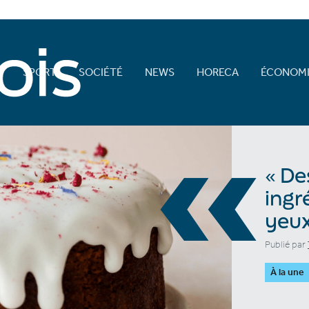
E
SPORT
SOCIÉTÉ
NEWS
HORECA
ÉCONOMI
«
« De
ingr
yeux
Publié par
À la une