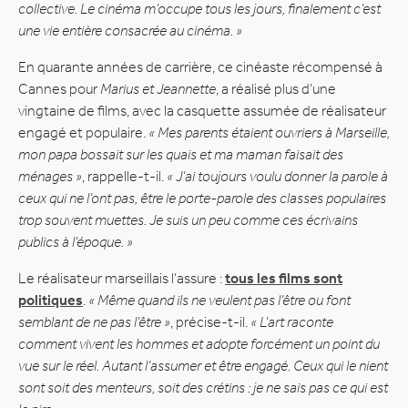
collective. Le cinéma m’occupe tous les jours, finalement c’est
une vie entière consacrée au cinéma. »
En quarante années de carrière, ce cinéaste récompensé à
Cannes pour
Marius et Jeannette
, a réalisé plus d’une
vingtaine de films, avec la casquette assumée de réalisateur
engagé et populaire.
« Mes parents étaient ouvriers à Marseille,
mon papa bossait sur les quais et ma maman faisait des
ménages »
, rappelle-t-il.
« J’ai toujours voulu donner la parole à
ceux qui ne l’ont pas, être le porte-parole des classes populaires
trop souvent muettes. Je suis un peu comme ces écrivains
publics à l’époque. »
Le réalisateur marseillais l’assure :
tous les films sont
politiques
.
« Même quand ils ne veulent pas l’être ou font
semblant de ne pas l’être »
, précise-t-il.
« L’art raconte
comment vivent les hommes et adopte forcément un point du
vue sur le réel. Autant l’assumer et être engagé. Ceux qui le nient
sont soit des menteurs, soit des crétins : je ne sais pas ce qui est