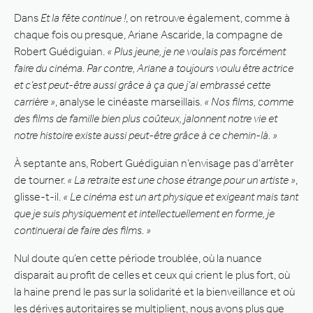
Dans
Et la fête continue !
, on retrouve également, comme à
chaque fois ou presque, Ariane Ascaride, la compagne de
Robert Guédiguian.
« Plus jeune, je ne voulais pas forcément
faire du cinéma. Par contre, Ariane a toujours voulu être actrice
et c’est peut-être aussi grâce à ça que j’ai embrassé cette
carrière »
, analyse le cinéaste marseillais.
« Nos films, comme
des films de famille bien plus coûteux, jalonnent notre vie et
notre histoire existe aussi peut-être grâce à ce chemin-là. »
À septante ans, Robert Guédiguian n’envisage pas d’arrêter
de tourner.
« La retraite est une chose étrange pour un artiste »
,
glisse-t-il.
« Le cinéma est un art physique et exigeant mais tant
que je suis physiquement et intellectuellement en forme, je
continuerai de faire des films. »
Nul doute qu’en cette période troublée, où la nuance
disparait au profit de celles et ceux qui crient le plus fort, où
la haine prend le pas sur la solidarité et la bienveillance et où
les dérives autoritaires se multiplient, nous avons plus que