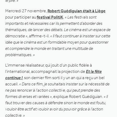
le pire. »
Mercredi 27 novembre,
Robert Guédiguian était à Liège
pour participer au
festival PolitiK
.
« Les festivals sont
importants et nécessaires car ils permettent d’aborder des
thématiques, de lancer des débats. Le cinéma est un espace de
démocratie »
, affirme-t-il.
« Il faut continuer à insister sur cette
idée que le cinéma est un formidable moyen pour questionner
et comprendre le monde en traitant une multitude de
problématiques. »
L’immense réalisateur, qui jouit d’un public fidèle à
l’international, accompagnait la projection de
Et la fête
continue !
, son dernier film sorti il y un an qui a reçu un bel
accueil.
« Dans ce film, je souhaitais insister sur la nécessité de
ne pas renoncer à l’action collective, qui peut prendre des
formes diverses et variées »
, explique Robert Guédiguian.
« Il
faut trouver des causes à défendre sinon le monde est foutu,
vouloir être actif et vouloir avoir du pouvoir grâce à l’action
collective. »