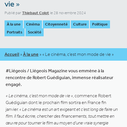
vie »
Publié par
Thiebaut Colot
le 28 novembre 2024
À la une
Cinéma
Citoyenneté
Culture
Politique
Portraits
Société
Accueil
»
À la une
»
« Le cinéma, c’est mon mode de vie »
#Liégeois / Liégeois Magazine vous emmène à la
rencontre de Robert Guédiguian, immense réalisateur
engagé.
« Le cinéma, c’est mon mode de vie »
, commence Robert
Guédiguian dont le prochain film sortira en France fin
janvier.
« Le cinéma est un art exigeant et c’est long de faire un
film. Il faut écrire, chercher des financements, tout mettre en
œuvre pour tourner le film au moyen d’une vraie synergie