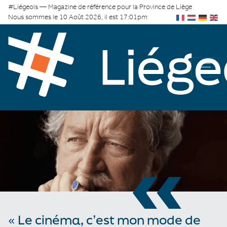
#Liégeois — Magazine de référence pour la Province de Liège
Nous sommes le 10 Août 2026, il est 17:01pm
«
« Le cinéma, c’est mon mode de