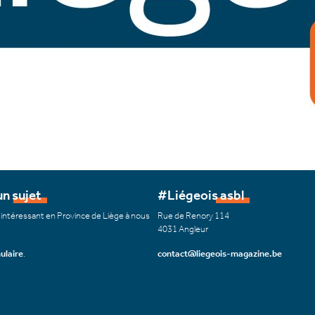
n sujet
#Liégeois asbl
 intéressant en Province de Liège à nous
Rue de Renory 114
4031 Angleur
ulaire
.
contact@liegeois-magazine.be