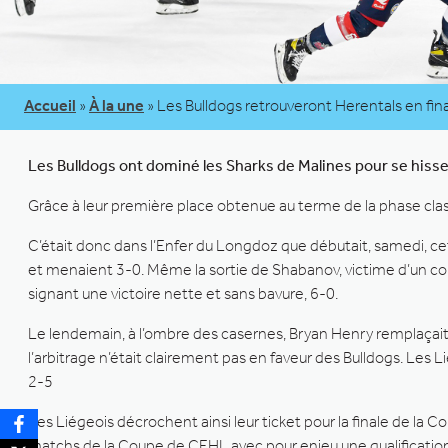
Accueil
»
À la une
»
Les Bulldogs retrouveront Herentals en final
Les Bulldogs ont dominé les Sharks de Malines pour se hisser
Grâce à leur première place obtenue au terme de la phase class
C’était donc dans l’Enfer du Longdoz que débutait, samedi, ce
et menaient 3-0. Même la sortie de Shabanov, victime d’un coup
signant une victoire nette et sans bavure, 6-0.
Le lendemain, à l’ombre des casernes, Bryan Henry remplaçait
l’arbitrage n’était clairement pas en faveur des Bulldogs. Les 
2-5
Les Liégeois décrochent ainsi leur ticket pour la finale de la
matchs de la Coupe de CEHL avec pour enjeu une qualification