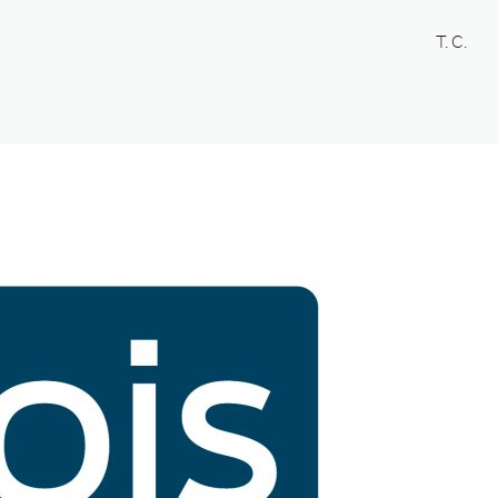
T. C.