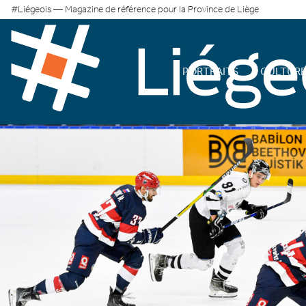
#Liégeois — Magazine de référence pour la Province de Liège
PORTRAITS
CULTUR