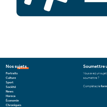
Nos sujets
Soumettre u
Portraits
Vous avez un sujet
Culture
soumettre ?
Sport
Complétez le
form
Société
News
Horeca
Économie
Chroniques