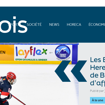
E
SPORT
SOCIÉTÉ
NEWS
HORECA
ÉCONOMI
«
Les 
Here
de B
d’aff
Publié par
À la une