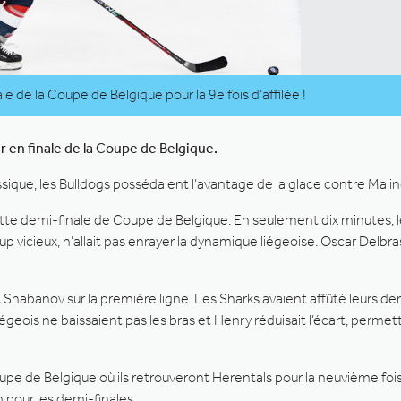
e de la Coupe de Belgique pour la 9e fois d’affilée !
 en finale de la Coupe de Belgique.
ique, les Bulldogs possédaient l’avantage de la glace contre Malin
tte demi-finale de Coupe de Belgique. En seulement dix minutes, le
 vicieux, n’allait pas enrayer la dynamique liégeoise. Oscar Delbr
 Shabanov sur la première ligne. Les Sharks avaient affûté leurs 
Liégeois ne baissaient pas les bras et Henry réduisait l’écart, perme
 Coupe de Belgique où ils retrouveront Herentals pour la neuvième f
 pour les demi-finales.