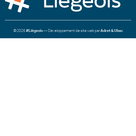
©2026
#Liégeois
— Développement de site web par
Adret & Ubac