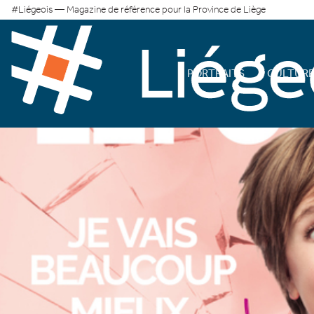
#Liégeois — Magazine de référence pour la Province de Liège
PORTRAITS
CULTUR