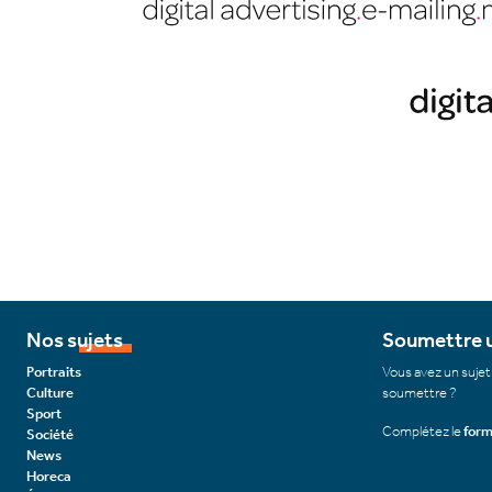
Nos sujets
Soumettre u
Portraits
Vous avez un sujet
Culture
soumettre ?
Sport
Complétez le
form
Société
News
Horeca