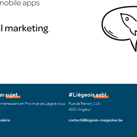
n sujet
#Liégeois asbl
 intéressant en Province de Liège à nous
Rue de Renory 114
4031 Angleur
ulaire
.
contact@liegeois-magazine.be