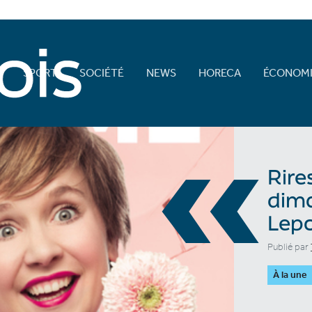
E
SPORT
SOCIÉTÉ
NEWS
HORECA
ÉCONOMI
«
Rire
dim
Lep
Publié par
À la une