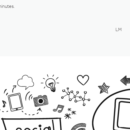
minutes.
LM