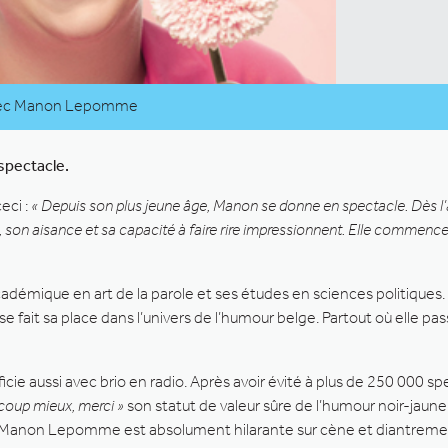
 avec Manon Lepomme
spectacle.
eci :
« Depuis son plus jeune âge, Manon se donne en spectacle. Dès l’â
 son aisance et sa capacité à faire rire impressionnent. Elle commenc
démique en art de la parole et ses études en sciences politiques. D
 fait sa place dans l’univers de l’humour belge. Partout où elle pass
e aussi avec brio en radio. Après avoir évité à plus de 250 000 spec
ucoup mieux, merci »
son statut de valeur sûre de l’humour noir-jau
lic, Manon Lepomme est absolument hilarante sur cène et diantreme