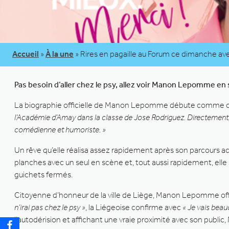
Accueil
»
À la une
»
Rires en pagaille au Forum ce dimanche
Pas besoin d’aller chez le psy, allez voir Manon Lepomme en 
La biographie officielle de Manon Lepomme débute comme c
l’Académie d’Amay dans la classe de Jose Rodriguez. Directement,
comédienne et humoriste. »
Un rêve qu’elle réalisa assez rapidement après son parcours aca
planches avec un seul en scène et, tout aussi rapidement, elle se
guichets fermés.
Citoyenne d’honneur de la ville de Liège, Manon Lepomme offici
n’irai pas chez le psy »
, la Liégeoise confirme avec
« Je vais bea
l’autodérision et affichant une vraie proximité avec son pub