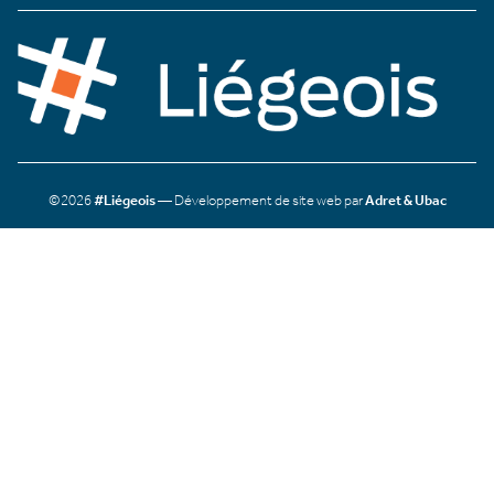
©2026
#Liégeois
— Développement de site web par
Adret & Ubac