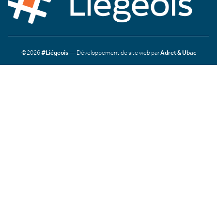
©2026
#Liégeois
— Développement de site web par
Adret & Ubac