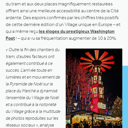
du tram et aux deux places magnifiquement restaurées
offrant ainsi une meilleure accessibilité au centre de la Cité
ardente. Des espoirs confirmés par les chiffres très positifs
de cette dernière édition d’un Village unique en Europe – et
qui a même reçu
les éloges du prestigieux Washington
Post
! – qui a vu sa fréquentation augmenter de 10 à 20%.
« Outre la fin des chantiers du
tram, d’autres facteurs ont
également contribué à ce
succès. L’arrivée toute en
lumières et en mouvement de
la Pyramide de Noël sur la
place du Marché a dynamisé
l’ensemble du Village de Noël
et a contribué à la notoriété
du Village grâce à la multitude
de photos reproduites sur les
réseaux sociaux »
, analyse