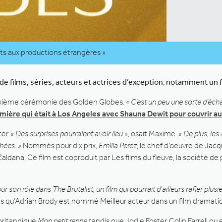
rts aux productions étrangères »
films, séries, acteurs et actrices d’exception
,
notamment un fi
deuxième cérémonie des Golden Globes.
« C’est un peu une sorte d’é
mière qui était à Los Angeles avec Shauna Dewit pour couvrir a
ter.
« Des surprises pourraient avoir lieu »
, osait Maxime.
« De plus, le
hées. »
Nommés pour dix prix,
Emilia Perez
, le chef d’oeuvre de Jac
Zaldana. Ce film est coproduit par Les films du fleuve, la société 
ur son rôle dans The Brutalist, un film qui pourrait d’ailleurs rafler pl
is qu’Adrian Brody est nommé Meilleur acteur dans un film dramati
 britannique
Mon petit renne
tandis que Jodie Foster, Colin Farrell o