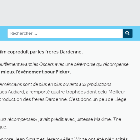
lm coproduit par les frères Dardenne.
chauffement avant les Oscars avec une cérémonie qui récompense
u mieux l’évènement pour Pickx+
.
s Américains sont de plus en plus ouverts aux productions
ques Audiard, a remporté quatre trophées dont celui Meilleur
de production des frères Dardenne. C’est donc un peu de Liège
usieurs récompenses
« , avait prédit avec justesse Maxime.
The
que.
u encore Jean Smart et Jeremy Allen White ont été plébiscités.