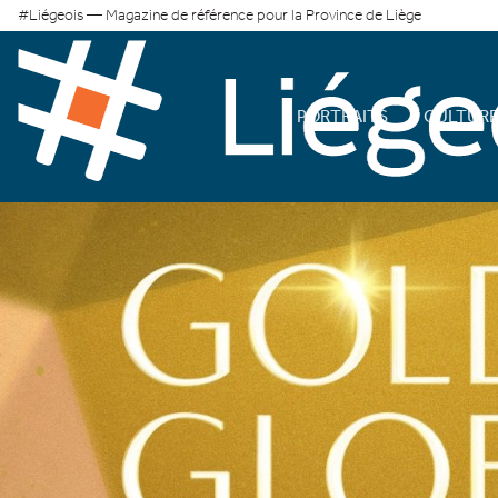
#Liégeois — Magazine de référence pour la Province de Liège
PORTRAITS
CULTUR