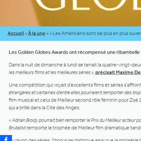
Accueil
»
À la une
»
« Les Américains sont de plus en plus ouve
Les Golden Globes Awards ont récompensé une ribambelle de 
Dans la nuit de dimanche à lundi se tenait la quatre-vingt-
les meilleurs films et les meilleures séries »
,
précisait Maxime De
Une compétition qui voyait d’excellents films et séries s’affron
étrangères et certaines d’entre elles pourraient remporter des trop
film musical et celui de Meilleur second rôle féminin pour Zoé 
qui a brillé dans la Cité des Anges.
« Adrian Brody pourrait bien remporter le Prix du Meilleur acteur po
Brutalist
remporte le trophée de Meilleur film dramatique tand
Au rayon des séries,
Shogun
se distingue ainsi que la minisérie