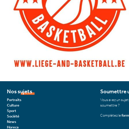
Nos sujets
Soumettre u
Portraits
Vous avez un sujet
Culture
soumettre ?
Sport
Complétez le
form
Société
News
Horeca