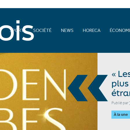
E
SPORT
SOCIÉTÉ
NEWS
HORECA
ÉCONOMI
«
« Le
plus
étra
Publié par
À la une