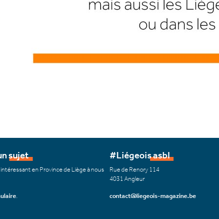
n sujet
#Liégeois asbl
 intéressant en Province de Liège à nous
Rue de Renory 114
4031 Angleur
ulaire
.
contact@liegeois-magazine.be