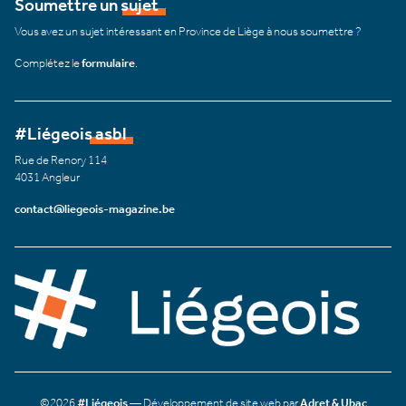
Soumettre un sujet
Vous avez un sujet intéressant en Province de Liège à nous soumettre ?
Complétez le
formulaire
.
#Liégeois asbl
Rue de Renory 114
4031 Angleur
contact@liegeois-magazine.be
©2026
#Liégeois
— Développement de site web par
Adret & Ubac