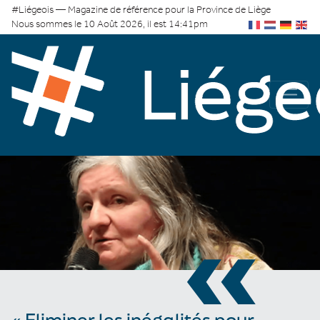
#Liégeois — Magazine de référence pour la Province de Liège
Nous sommes le 10 Août 2026, il est 14:41pm
«
« Eliminer les inégalités pour