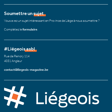
Soumettre un sujet
Vous avez un sujet intéressant en Province de Liège à nous soumettre ?
Complétez le
formulaire
.
#Liégeois asbl
Rue de Renory 114
4031 Angleur
contact@liegeois-magazine.be