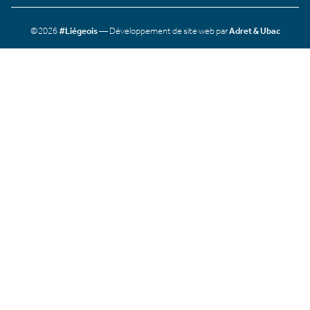
©2026
#Liégeois
— Développement de site web par
Adret & Ubac