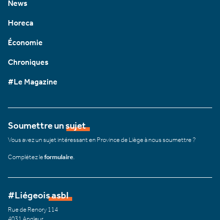
News
Horeca
Économie
Chroniques
#Le Magazine
Soumettre un sujet
Vous avez un sujet intéressant en Province de Liège à nous soumettre ?
Complétez le
formulaire
.
#Liégeois asbl
Rue de Renory 114
4031 Angleur