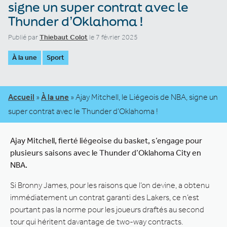
signe un super contrat avec le
Thunder d’Oklahoma !
Publié par
Thiebaut Colot
le 7 février 2025
À la une
Sport
Accueil
»
À la une
»
Ajay Mitchell, le Liégeois de NBA, signe un
super contrat avec le Thunder d’Oklahoma !
Ajay Mitchell, fierté liégeoise du basket, s’engage pour
plusieurs saisons avec le Thunder d’Oklahoma City en
NBA.
Si Bronny James, pour les raisons que l’on devine, a obtenu
immédiatement un contrat garanti des Lakers, ce n’est
pourtant pas la norme pour les joueurs draftés au second
tour qui héritent davantage de two-way contracts.