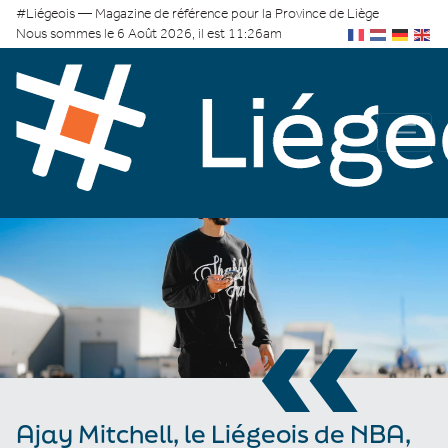
#Liégeois — Magazine de référence pour la Province de Liège
Nous sommes le 6 Août 2026, il est 11:26am
«
Ajay Mitchell, le Liégeois de NBA,