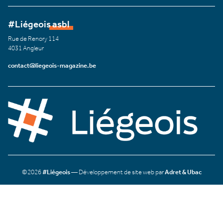
#Liégeois asbl
Rue de Renory 114
4031 Angleur
contact@liegeois-magazine.be
©2026
#Liégeois
— Développement de site web par
Adret & Ubac