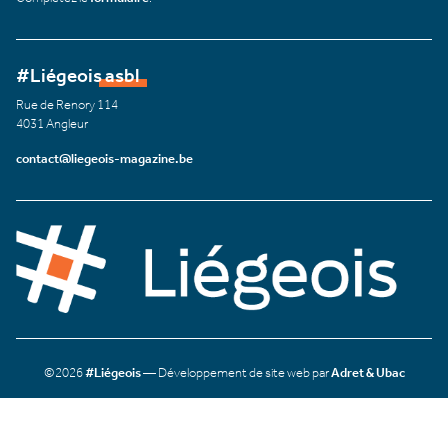
#Liégeois asbl
Rue de Renory 114
4031 Angleur
contact@liegeois-magazine.be
©2026
#Liégeois
— Développement de site web par
Adret & Ubac