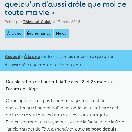
quelqu’un d’aussi drôle que moi de
toute ma vie »
Publié par
Thiebaut Colot
le 17 mars 2025
À la une
Événements
News
Accueil
»
À la une
»
« Je n’ai jamais rencontré quelqu’un
d’aussi drôle que moi de toute ma vie »
Double ration de Laurent Baffie ces 22 et 23 mars au
Forum de Liège.
Qu’on apprécie ou pas le personnage, force est de
constater que Laurent Baffie possède un talent rare : celui
de faire rire sur tous les terrains, avec tous les sujets.
Particulièrement cultivé, spécialiste de la faune et de la flore,
l’ancien sniper de
Tout le monde en parle
se pose depuis