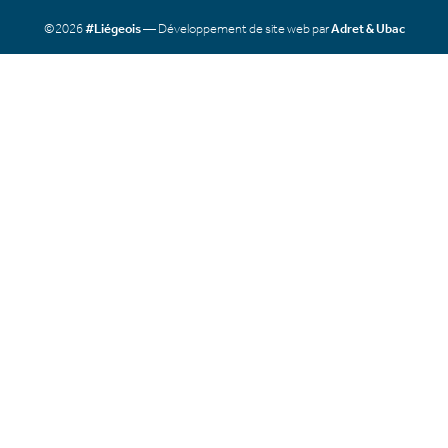
©2026
#Liégeois
— Développement de site web par
Adret & Ubac