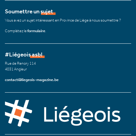
Soumettre un sujet
Vous avez un sujet intéressant en Province de Liège à nous soumettre ?
Complétez le
formulaire
.
#Liégeois asbl
Rue de Renory 114
4031 Angleur
contact@liegeois-magazine.be