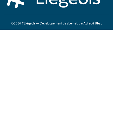
©2026
#Liégeois
— Développement de site web par
Adret & Ubac