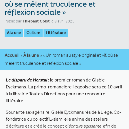
où se mêlent truculence et
réflexion sociale »
Publié par
Thiebaut Colot
le 8 avril 2025
À la une
Culture
Littérature
Accueil
»
À la une
»
« Un roman au style original et vif, où se
mêlent truculence et réflexion sociale »
Le disparu de Herstal
: le premier roman de Gisèle
Eyckmans. La primo-romancière liégeoise sera ce 10 avril
à la librairie Toutes Directions pour une rencontre
littéraire.
Souriante sexagénaire, Gisèle Eyckmans réside à Liège. Co-
fondatrice du collectif L-slam, elle anime des ateliers
d’écriture et a créé le concept d’
écriture agissante
afin de