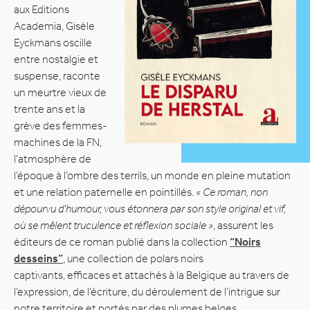
aux Editions
Academia, Gisèle
Eyckmans oscille
entre nostalgie et
suspense, raconte
un meurtre vieux de
trente ans et la
grève des femmes-
machines de la FN,
l’atmosphère de
l’époque à l’ombre des terrils, un monde en pleine mutation
et une relation paternelle en pointillés.
« Ce roman, non
dépourvu d’humour, vous étonnera par son style original et vif,
où se mêlent truculence et réflexion sociale »
, assurent les
éditeurs de ce roman publié dans la collection
“Noirs
desseins”
, une collection de polars noirs
captivants, efficaces et attachés à la Belgique au travers de
l’expression, de l’écriture, du déroulement de l’intrigue sur
notre territoire et portés par des plumes belges.