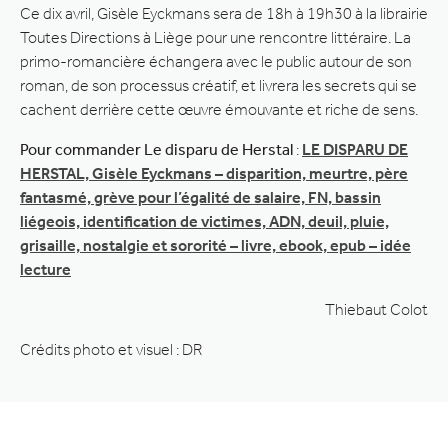
Ce dix avril, Gisèle Eyckmans sera de 18h à 19h30 à la librairie
Toutes Directions à Liège pour une rencontre littéraire. La
primo-romancière échangera avec le public autour de son
roman, de son processus créatif, et livrera les secrets qui se
cachent derrière cette œuvre émouvante et riche de sens.
Pour commander Le disparu de Herstal
:
LE DISPARU DE
HERSTAL, Gisèle Eyckmans – disparition, meurtre, père
fantasmé, grève pour l’égalité de salaire, FN, bassin
liégeois, identification de victimes, ADN, deuil, pluie,
grisaille, nostalgie et sororité – livre, ebook, epub – idée
lecture
Thiebaut Colot
Crédits photo et visuel : DR