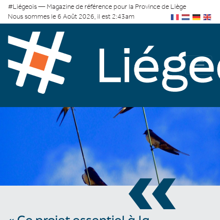
#Liégeois — Magazine de référence pour la Province de Liège
Nous sommes le 6 Août 2026, il est 2:43am
«
« Ce projet essentiel à la