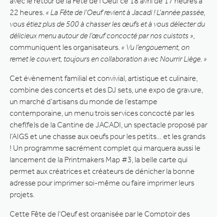
avec le retour de la Fête de l’Oeuf ce 18 avril de 17 heures à
22 heures.
« La Fête de l’Oeuf revient à Jacadi ! L’année passée,
vous étiez plus de 500 à chasser les œufs et à vous délecter du
délicieux menu autour de l’œuf concocté par nos cuistots »
,
communiquent les organisateurs.
« Vu l’engouement, on
remet le couvert, toujours en collaboration avec Nourrir Liège. »
Cet évènement familial et convivial, artistique et culinaire,
combine des concerts et des DJ sets, une expo de gravure,
un marché d’artisans du monde de l’estampe
contemporaine, un menu trois services concocté par les
chef(fe)s de la Cantine de JACADI, un spectacle proposé par
l’AIGS et une chasse aux oeufs pour les petits… et les grands
! Un programme sacrément complet qui marquera aussi le
lancement de la Printmakers Map #3, la belle carte qui
permet aux créatrices et créateurs de dénicher la bonne
adresse pour imprimer soi-même ou faire imprimer leurs
projets.
Cette Fête de l’Oeuf est organisée par le Comptoir des