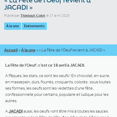
JACADI »
Publié par
Thiebaut Colot
le 17 avril 2025
À la une
Événements
Accueil
»
À la une
»
« La Fête de l’Oeuf revient à JACADI »
La Fête de l’Oeuf : c’est ce 18 avril à JACADI.
A Pâques, les stars, ce sont les oeufs ! En chocolat, en sucre,
en massepain, durs, fourrés, croquants, colorés : sous toutes
ses formes, les oeufs sont les vedettes d’une fête,
confessionnelle pour certains, populaire et ludique pour les
autres.
A
JACADI
aussi, les oeufs vont être mis à toutes les sauces