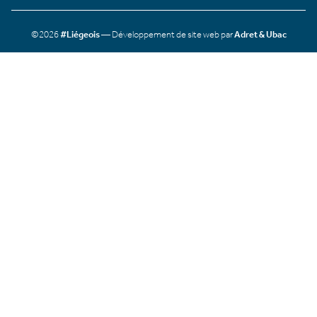
©2026
#Liégeois
— Développement de site web par
Adret & Ubac