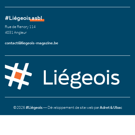
#Liégeois asbl
Rue de Renory 114
4031 Angleur
contact@liegeois-magazine.be
©2026
#Liégeois
— Développement de site web par
Adret & Ubac