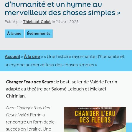
d’humanité et un hymne au
merveilleux des choses simples »
Publié par
Thiebaut Colot
le 24 avril 2025
À la une
Événements
Accueil
»
À la une
»
« Une histoire rayonnante d’humanité et
un hymne au merveilleux des choses simples »
Changer l’eau des fleurs
: le best-seller de Valérie Perrin
adapté au théâtre par Salomé Lelouch et Mickaël
Chirinian
.
Avec
Changer l’eau des
fleurs
, Valéri Perrin a
rencontré un formidable
succès en librairie. Une