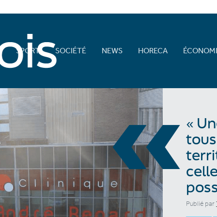
E
SPORT
SOCIÉTÉ
NEWS
HORECA
ÉCONOMI
«
« Un
tous
terr
cell
poss
Publié par