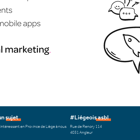
n sujet
#Liégeois asbl
 intéressant en Province de Liège à nous
Rue de Renory 114
4031 Angleur