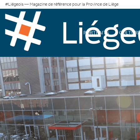
#Liégeois — Magazine de référence pour la Province de Liège
PORTRAITS
CULTUR