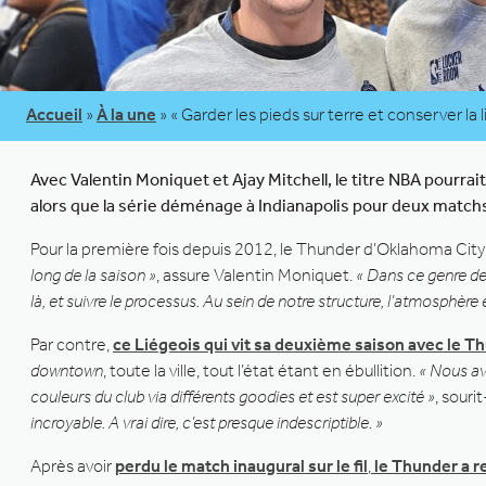
Accueil
»
À la une
»
« Garder les pieds sur terre et conserver la
Avec Valentin Moniquet et Ajay Mitchell, le titre NBA pourra
alors que la série déménage à Indianapolis pour deux match
Pour la première fois depuis 2012, le Thunder d’Oklahoma City
long de la saison »
, assure Valentin Moniquet.
« Dans ce genre de s
là, et suivre le processus. Au sein de notre structure, l’atmosphère 
Par contre,
ce Liégeois qui vit sa deuxième saison avec le T
downtown
, toute la ville, tout l’état étant en ébullition.
« Nous av
couleurs du club via différents goodies et est super excité »
, sourit
incroyable. A vrai dire, c’est presque indescriptible. »
Après avoir
perdu le match inaugural sur le fil
,
le Thunder a 