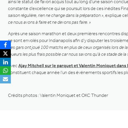
ainsi le statut de favori acquis tout au long d’une saison con
constante d’excellence qui se poursuit lors de ces inédites Fina
saison régulière, rien ne change dans la préparation »
, explique c
ce nous avons à faire et ne devons pas faire. »
Après une saison marathon et deux premières rencontres disput
se sont envolés pour Indianapolis afin d’y disputer les troisi
: les gars ont joué 100 matchs en plus de ceux organisés lors de la
joueurs les plus frais possible car nous savons qu’à ce stade de la
Avec
Ajay Mitchell sur le parquet et Valentin Moniquet dans l
constituent chaque année l’un des événements sportifs les plus 
Crédits photos : Valentin Moniquet et OKC Thunder