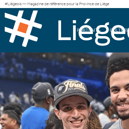
#Liégeois — Magazine de référence pour la Province de Liège
PORTRAITS
CULTUR