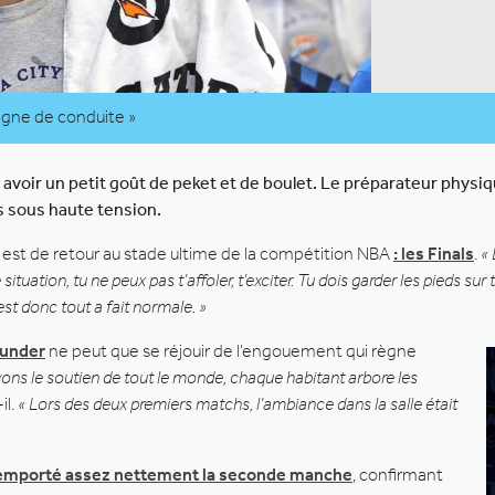
 ligne de conduite »
it avoir un petit goût de peket et de boulet. Le préparateur phys
s sous haute tension.
 est de retour au stade ultime de la compétition NBA
: les Finals
.
« 
ituation, tu ne peux pas t’affoler, t’exciter. Tu dois garder les pieds sur
est donc tout a fait normale. »
hunder
ne peut que se réjouir de l’engouement qui règne
ons le soutien de tout le monde, chaque habitant arbore les
-il.
« Lors des deux premiers matchs, l’ambiance dans la salle était
remporté assez nettement la seconde manche
, confirmant