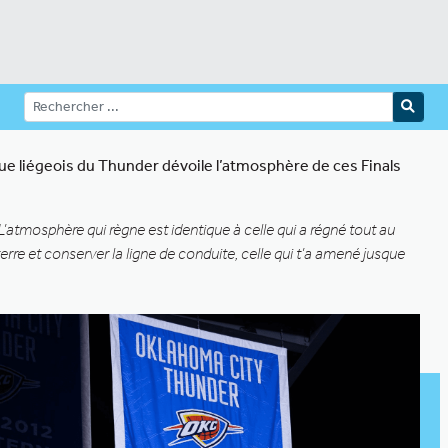
ique liégeois du Thunder dévoile l’atmosphère de ces Finals
L’atmosphère qui règne est identique à celle qui a régné tout au
 terre et conserver la ligne de conduite, celle qui t’a amené jusque