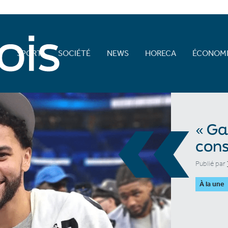
E
SPORT
SOCIÉTÉ
NEWS
HORECA
ÉCONOMI
«
« Ga
cons
Publié par
À la une