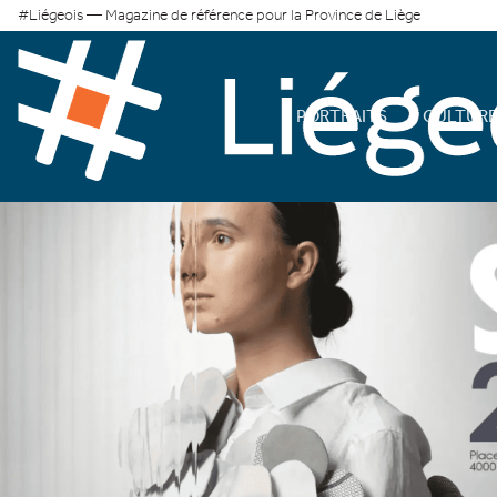
#Liégeois — Magazine de référence pour la Province de Liège
PORTRAITS
CULTUR