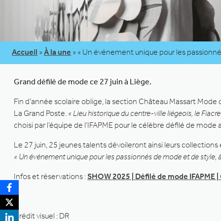
Accueil
»
À la une
»
« Un événement unique pour les passionné
Grand défilé de mode ce 27 juin à Liège.
Fin d’année scolaire oblige, la section Château Massart Mode de
La Grand Poste.
« Lieu historique du centre-ville liégeois, le Fia
choisi par l’équipe de l’IFAPME pour le célèbre défilé de mode 
Le 27 juin, 25 jeunes talents dévoileront ainsi leurs collect
« Un événement unique pour les passionnés de mode et de style, 
Infos et réservations :
SHOW 2025 | Défilé de mode IFAPME |
Crédit visuel : DR