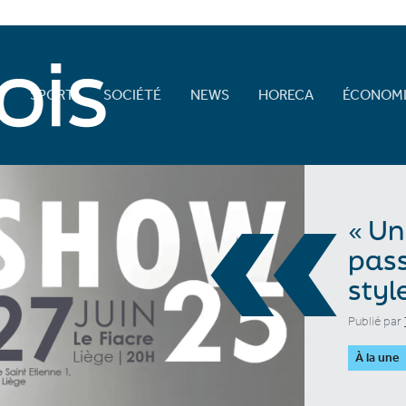
E
SPORT
SOCIÉTÉ
NEWS
HORECA
ÉCONOMI
«
« Un
pass
styl
Publié par
À la une